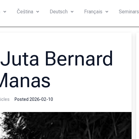
h
Čeština
Deutsch
Français
Seminar
 Juta Bernard
Manas
icles
Posted
2026-02-10