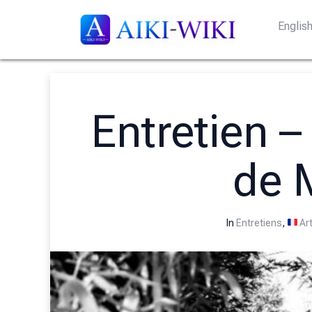
Englis
Entretien –
de 
In
Entretiens
,
Art