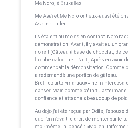
Me Noro, à Bruxelles.
Me Asaï et Me Noro ont eux-aussi été ch
Asaï en parler.
Ils étaient au moins en contact. Noro racon
démonstration. Avant, il y avait eu un g
noire ! [Gâteau à base de chocolat, de ce
bombe calorique… NdT] Après en avoir d
commençait la démonstration. Comme on lu
a redemandé une portion de gâteau.
Bref, les arts «martiaux» ne m’intéressaie
danser. Mais comme c’était Castermane qui m
confiance et attachais beaucoup de poid
Au dojo j’ai été reçue par Odile, l’épouse
que l’on n’avait le droit de monter sur le 
moi-même j’ai pensé : «Moi en uniforme ?