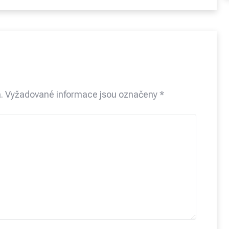
.
Vyžadované informace jsou označeny
*