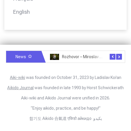
English
News
Rozhovor – Michele Quaranta – 2.7.2025
Rozhovor – Miroslav Šmíd – 22.3.2025
Aiki-wiki
was founded on October 31, 2023 by Ladislav Kořan
Aïkido Journal
was founded in late 1993 by Horst Schwickerath
Aiki-wiki and Aikido Journal were unified in 2026.
“Enjoy aikido, practice, and be happy!”
합기도 Aikido 合氣道 एकिडो айкидо يكيدو