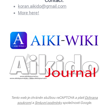
Contact:
koran.aikido@gmail.com
More here!
Tento web je chráněn službou reCAPTCHA a platí
Ochrana
soukromí
a
Smluvní podmínky
společnosti Google.