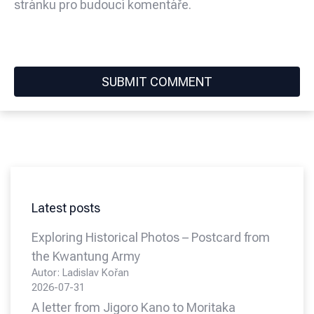
stránku pro budoucí komentáře.
Latest posts
Exploring Historical Photos – Postcard from
the Kwantung Army
Autor: Ladislav Kořan
2026-07-31
A letter from Jigoro Kano to Moritaka