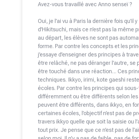
Avez-vous travaillé avec Anno senseï ?
Oui, je l’ai vu à Paris la dernière fois qu’il
d’Hikitsuchi, mais ce n’est pas la même p
au départ, les élèves ne sont pas autom
forme. Par contre les concepts et les prin
j’essaye d’enseigner des principes à trave
être relâché, ne pas déranger l’autre, se 
être touché dans une réaction… Ces princi
techniques. Ikkyo, irimi, kote gaeshi res
écoles. Par contre les principes qui sou
différemment ou être différents selon les
peuvent être différents, dans ikkyo, en fon
certaines écoles, l’objectif n’est pas de pr
travers ikkyo quelle que soit la saisie ou 
tout prix. Je pense que ce n’est pas de l’aï
selon moi. Il n’y a pas de faible, pas de fo