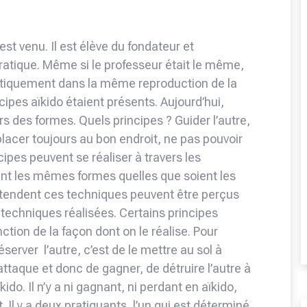
 y est venu. Il est élève du fondateur et
ratique. Même si le professeur était le même,
atiquement dans la même reproduction de la
cipes aïkido étaient présents. Aujourd’hui,
rs des formes. Quels principes ? Guider l’autre,
placer toujours au bon endroit, ne pas pouvoir
pes peuvent se réaliser à travers les
tent les mêmes formes quelles que soient les
s-tendent ces techniques peuvent être perçus
 techniques réalisées. Certains principes
ction de la façon dont on le réalise. Pour
éserver l’autre, c’est de le mettre au sol à
l’attaque et donc de gagner, de détruire l’autre à
kido. Il n’y a ni gagnant, ni perdant en aïkido,
rt. Il y a deux pratiquants, l’un qui est déterminé