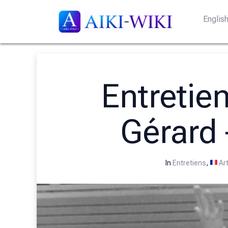
Englis
Entretien
Gérard 
In
Entretiens
,
Art