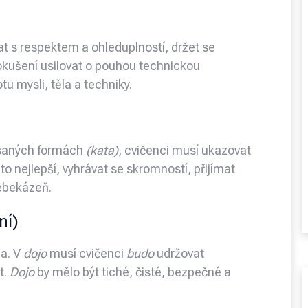
t s respektem a ohleduplností, držet se
kušení usilovat o pouhou technickou
u mysli, těla a techniky.
psaných formách
(kata)
, cvičenci musí ukazovat
to nejlepší, vyhrávat se skromností, přijímat
ebekázeň.
ní)
la. V
dojo
musí cvičenci
budo
udržovat
t.
Dojo
by mělo být tiché, čisté, bezpečné a