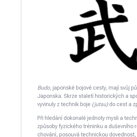
Budo
, japonské bojové cesty, mají svůj 
Japonska. Skrze staletí historických a sp
vyvinuly z technik boje
(jutsu)
do cest a 
Při hledání dokonalé jednoty mysli a tech
způsoby fyzického tréninku a duševního 
chování, posouvá technickou dovednost, p