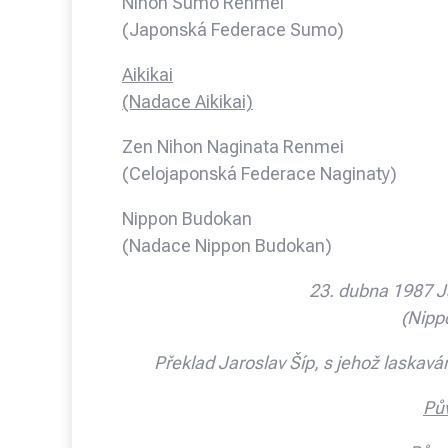
Nihon Sumo Renmei
(Japonská Federace Sumo)
Aikikai
(Nadace Aikikai)
Zen Nihon Naginata Renmei
(Celojaponská Federace Naginaty)
Nippon Budokan
(Nadace Nippon Budokan)
23. dubna 1987 
(Nipp
Překlad Jaroslav Šíp, s jehož laskavá
Pův