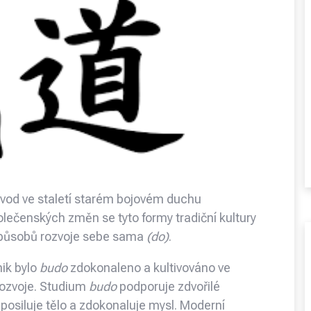
původ ve staletí starém bojovém duchu
olečenských změn se tyto formy tradiční kultury
způsobů rozvoje sebe sama
(do)
.
nik bylo
budo
zdokonaleno a kultivováno ve
rozvoje. Studium
budo
podporuje zdvořilé
osiluje tělo a zdokonaluje mysl. Moderní