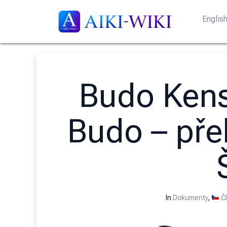
Englis
Budo Kens
Budo – pře
In
Dokumenty
,
Čl