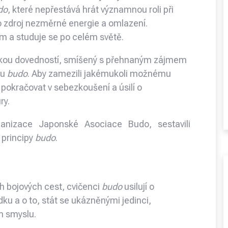
do
, které nepřestává hrát významnou roli při
o zdroj nezměrné energie a omlazení.
em a studuje se po celém světě.
ckou dovedností, smíšený s přehnaným zájmem
tu
budo
. Aby zamezili jakémukoli možnému
pokračovat v sebezkoušení a úsilí o
ry.
anizace Japonské Asociace Budo, sestavili
 principy
budo
.
ch bojových cest, cvičenci
budo
usilují o
ku a o to, stát se ukázněnými jedinci,
m smyslu.