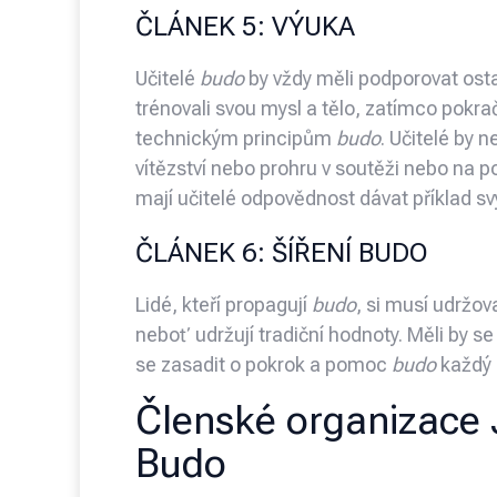
ČLÁNEK 5: VÝUKA
Učitelé
budo
by vždy měli podporovat ostat
trénovali svou mysl a tělo, zatímco pokr
technickým principům
budo
. Učitelé by 
vítězství nebo prohru v soutěži nebo na
mají učitelé odpovědnost dávat příklad 
ČLÁNEK 6: ŠÍŘENÍ BUDO
Lidé, kteří propagují
budo
, si musí udržo
neboť udržují tradiční hodnoty. Měli by se
se zasadit o pokrok a pomoc
budo
každý 
Členské organizace
Budo