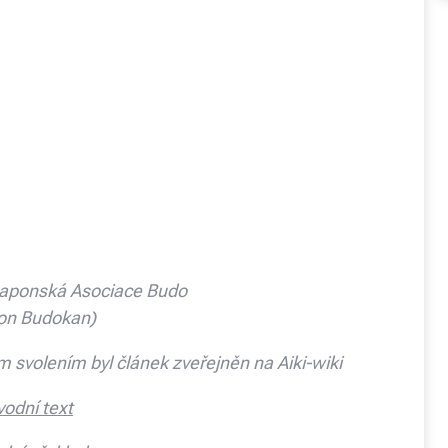
Japonská Asociace Budo
on Budokan)
m svolením byl článek zveřejněn na Aiki-wiki
odní text