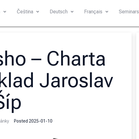
h
Čeština
Deutsch
Français
Seminar
ho – Charta
klad Jaroslav
Šíp
ánky
Posted
2025-01-10