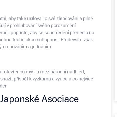
ní, aby také usilovali o své zlepšování a pilně
ačují v prohlubování svého porozumění
neměli připustit, aby se soustředění přeneslo na
 pouhou technickou schopnost. Především však
svým chováním a jednáním.
vat otevřenou mysl a mezinárodní nadhled,
 snažit přispět k výzkumu a výuce a co nejvíce
den.
 Japonské Asociace