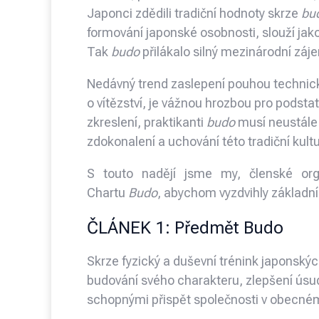
Japonci zdědili tradiční hodnoty skrze
bu
formování japonské osobnosti, slouží jak
Tak
budo
přilákalo silný mezinárodní záj
Nedávný trend zaslepení pouhou techni
o vítězství, je vážnou hrozbou pro podsta
zkreslení, praktikanti
budo
musí neustále 
zdokonalení a uchování této tradiční kultu
S touto nadějí jsme my, členské org
Chartu
Budo
, abychom vyzdvihly základní
ČLÁNEK 1: Předmět Budo
Skrze fyzický a duševní trénink japonský
budování svého charakteru, zlepšení úsud
schopnými přispět společnosti v obecné