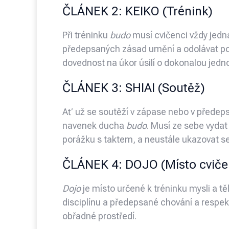
ČLÁNEK 2: KEIKO (Trénink)
Při tréninku
budo
musí cvičenci vždy jedna
předepsaných zásad umění a odolávat po
dovednost na úkor úsilí o dokonalou jednot
ČLÁNEK 3: SHIAI (Soutěž)
Ať už se soutěží v zápase nebo v přede
navenek ducha
budo
. Musí ze sebe vydat 
porážku s taktem, a neustále ukazovat s
ČLÁNEK 4: DOJO (Místo cviče
Dojo
je místo určené k tréninku mysli a tě
disciplínu a předepsané chování a respek
obřadné prostředí.