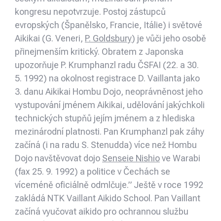
kongresu nepotvrzuje. Postoj zástupců
evropských (Španělsko, Francie, Itálie) i světové
Aikikai (G. Veneri,
P. Goldsbury
) je vůči jeho osobě
přinejmenším kritický. Obratem z Japonska
upozorňuje P. Krumphanzl radu ČSFAI (22. a 30.
5. 1992) na okolnost registrace D. Vaillanta jako
3. danu Aikikai Hombu Dojo, neoprávněnost jeho
vystupování jménem Aikikai, udělování jakýchkoli
technických stupňů jejím jménem a z hlediska
mezinárodní platnosti. Pan Krumphanzl pak záhy
začíná (i na radu S. Stenudda) více než Hombu
Dojo navštěvovat dojo
Senseie Nishio
ve Warabi
(fax 25. 9. 1992) a politice v Čechách se
víceméně oficiálně odmlčuje.” Ještě v roce 1992
zakládá NTK Vaillant Aikido School. Pan Vaillant
začíná vyučovat aikido pro ochrannou službu