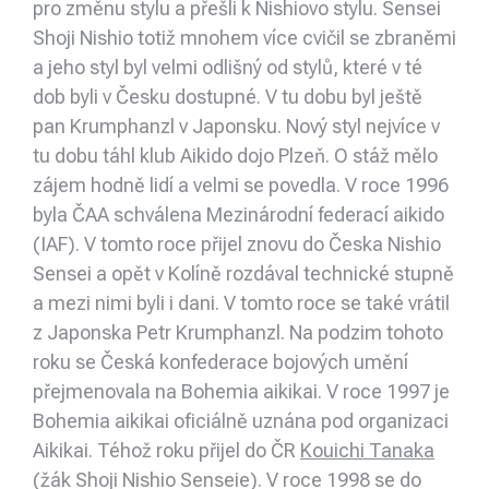
pro změnu stylu a přešli k Nishiovo stylu. Sensei
Shoji Nishio totiž mnohem více cvičil se zbraněmi
a jeho styl byl velmi odlišný od stylů, které v té
dob byli v Česku dostupné. V tu dobu byl ještě
pan Krumphanzl v Japonsku. Nový styl nejvíce v
tu dobu táhl klub Aikido dojo Plzeň. O stáž mělo
zájem hodně lidí a velmi se povedla. V roce 1996
byla ČAA schválena Mezinárodní federací aikido
(IAF). V tomto roce přijel znovu do Česka Nishio
Sensei a opět v Kolíně rozdával technické stupně
a mezi nimi byli i dani. V tomto roce se také vrátil
z Japonska Petr Krumphanzl. Na podzim tohoto
roku se Česká konfederace bojových umění
přejmenovala na Bohemia aikikai. V roce 1997 je
Bohemia aikikai oficiálně uznána pod organizaci
Aikikai. Téhož roku přijel do ČR
Kouichi Tanaka
(žák Shoji Nishio Senseie). V roce 1998 se do