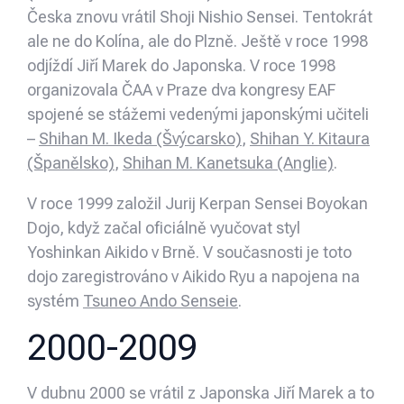
Česka znovu vrátil Shoji Nishio Sensei. Tentokrát
ale ne do Kolína, ale do Plzně. Ještě v roce 1998
odjíždí Jiří Marek do Japonska. V roce 1998
organizovala ČAA v Praze dva kongresy EAF
spojené se stážemi vedenými japonskými učiteli
–
Shihan M. Ikeda (Švýcarsko)
,
Shihan Y. Kitaura
(Španělsko)
,
Shihan M. Kanetsuka (Anglie)
.
V roce 1999 založil Jurij Kerpan Sensei Boyokan
Dojo, když začal oficiálně vyučovat styl
Yoshinkan Aikido v Brně. V současnosti je toto
dojo zaregistrováno v Aikido Ryu a napojena na
systém
Tsuneo Ando Senseie
.
2000-2009
V dubnu 2000 se vrátil z Japonska Jiří Marek a to