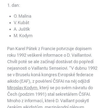
1. dan:
O. Malina
V. Kubát
A. Juštík
M. Kodym
Pan Karel Pátek z Francie potvrzuje dopisem
roku 1992 veškeré informace o D. Vaillantovi.
Chvíli poté se ale začínají dostávat do popředí
nejasnosti o Vaillantu Senseiovi. “V dubnu 1992
se v Bruselu koná kongres Evropské federace
aikido (EAF), z pověření ČSFAI na něj odjíždí
Miroslav Kodym
, který se po svém návratu do
Čech (podzim 1991) stal sekretářem ČSFAI.
Mnoho z informací, které D. Vaillant poskytl
českým aikidistům, mezinárodní plénum