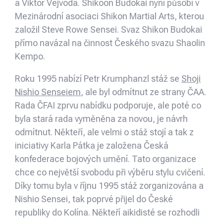
a Viktor Vejvoda. Shikoon Budokai nyní působí v
Mezinárodní asociaci Shikon Martial Arts, kterou
založil Steve Rowe Sensei. Svaz Shikon Budokai
přímo navázal na činnost Českého svazu Shaolin
Kempo.
Roku 1995 nabízí Petr Krumphanzl stáž se
Shoji
Nishio Senseiem
, ale byl odmítnut ze strany ČAA.
Rada ČFAI zprvu nabídku podporuje, ale poté co
byla stará rada vyměněna za novou, je návrh
odmítnut. Někteří, ale velmi o stáž stojí a tak z
iniciativy Karla Pátka je založena Česká
konfederace bojových umění. Tato organizace
chce co největší svobodu při výběru stylu cvičení.
Díky tomu byla v říjnu 1995 stáž zorganizována a
Nishio Sensei, tak poprvé přijel do České
republiky do Kolína. Někteří aikidisté se rozhodli