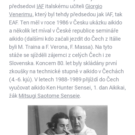
předsedovi
IAF
italskému učiteli
Giorgio
Venerimu
, který byl tehdy předsedou jak IAF, tak
EAF. Ten měl v roce 1986 v Česku ukázku aikido
a několik let míval v České republice semináře
aikido (dalšími kdo začali jezdit do Čech z Itálie
byli M. Traina a F. Verona, F. Massa). Na tyto
stáže se sjížděli zájemci z celých Čech i ze
Slovenska. Koncem 80. let byly skládány první
zkoušky na technické stupně v aikido v Čechách
(4.-6. kjú). V letech 1988-1989 přijíždí do Čech
vyučovat aikido Ken Hunter Sensei, 1. dan Aikikai,
žák
Mitsugi Saotome Senseie
.