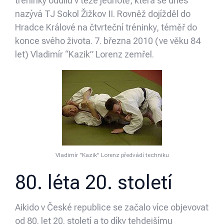
tréninky oddílu v téže jednotě, která se dnes
nazývá TJ Sokol Žižkov II. Rovněž dojížděl do
Hradce Králové na čtvrteční tréninky, téměř do
konce svého života. 7. března 2010 (ve věku 84
let) Vladimír “Kazik” Lorenz zemřel.
Vladimír "Kazik" Lorenz předvádí techniku
80. léta 20. století
Aikido v České republice se začalo více objevovat
od 80. let 20. století a to díky tehdejšímu