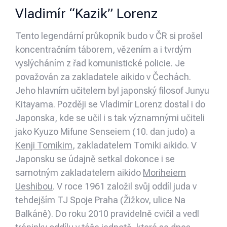
Vladimír “Kazik” Lorenz
Tento legendární průkopník budo v ČR si prošel
koncentračním táborem, vězením a i tvrdým
vyslýcháním z řad komunistické policie. Je
považován za zakladatele aikido v Čechách.
Jeho hlavním učitelem byl japonský filosof Junyu
Kitayama. Později se Vladimír Lorenz dostal i do
Japonska, kde se učil i s tak významnými učiteli
jako Kyuzo Mifune Senseiem (10. dan judo) a
Kenji Tomikim
, zakladatelem Tomiki aikido. V
Japonsku se údajně setkal dokonce i se
samotným zakladatelem aikido
Moriheiem
Ueshibou
. V roce 1961 založil svůj oddíl juda v
tehdejším TJ Spoje Praha (Žižkov, ulice Na
Balkáně). Do roku 2010 pravidelně cvičil a vedl