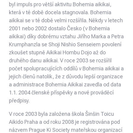
byl impuls pro větší aktivitu Bohemia aikikai,
která v té době docela stagnovala. Bohemia
aikikai se v té době velmi rozšířila. Někdy v letech
2001 nebo 2002 dostalo Česko (v Bohemia
aikikai) díky dobrému vztahu Jiřího Marka a Petra
Krumphanzla se Shoji Nishio Senseiem povolení
zkoušet stupně Aikikai Hombu Dojo až do
druhého danu aikikai. V roce 2003 se rozšířil
počet spolupracujících oddílů v Bohemia aikikai a
jejich členů natolik, že z důvodu lepší organizace
a administrace Bohemia Aikikai zavedla od data
1.1. 2004 členské příspěvky a nové prováděcí
předpisy.
V roce 2003 byla založena škola Šinšin Toicu
Aikido Praha a od roku 2008 je registrována pod
názvem Prague Ki Society mateřskou organizací