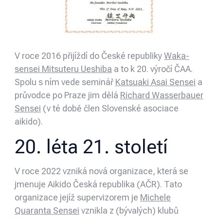
V roce 2016 přijíždí do České republiky
Waka-
sensei Mitsuteru Ueshiba
a to k 20. výročí ČAA.
Spolu s ním vede seminář
Katsuaki Asai Sensei
a
průvodce po Praze jim dělá
Richard Wasserbauer
Sensei
(v té době člen Slovenské asociace
aikido).
20. léta 21. století
V roce 2022 vzniká nová organizace, která se
jmenuje Aikido Česká republika (AČR). Tato
organizace jejíž supervizorem je
Michele
Quaranta Sensei
vznikla z (bývalých) klubů