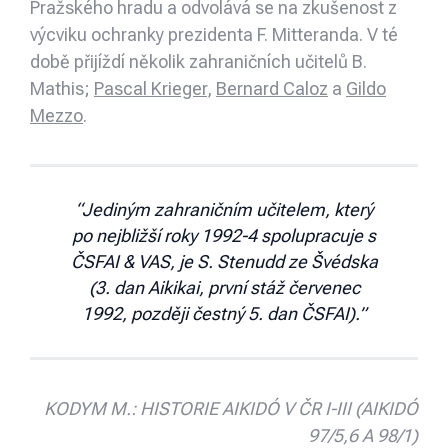
Pražského hradu a odvolává se na zkušenost z
výcviku ochranky prezidenta F. Mitteranda. V té
době přijíždí několik zahraničních učitelů B.
Mathis;
Pascal Krieger
,
Bernard Caloz
a
Gildo
Mezzo
.
“Jediným zahraničním učitelem, který
po nejbližší roky 1992-4 spolupracuje s
ČSFAI & VAS, je S. Stenudd ze Švédska
(3. dan Aikikai, první stáž červenec
1992, později čestný 5. dan ČSFAI).”
KODYM M.: HISTORIE AIKIDÓ V ČR I-III (AIKIDÓ
97/5,6 A 98/1)