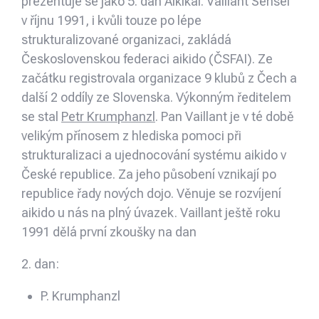
prezentuje se jako 5. dan Aikikai. Vaillant Sensei
v říjnu 1991, i kvůli touze po lépe
strukturalizované organizaci, zakládá
Československou federaci aikido (ČSFAI). Ze
začátku registrovala organizace 9 klubů z Čech a
další 2 oddíly ze Slovenska. Výkonným ředitelem
se stal
Petr Krumphanzl
. Pan Vaillant je v té době
velikým přínosem z hlediska pomoci při
strukturalizaci a ujednocování systému aikido v
České republice. Za jeho působení vznikají po
republice řady nových dojo. Věnuje se rozvíjení
aikido u nás na plný úvazek. Vaillant ještě roku
1991 dělá první zkoušky na dan
2. dan:
P. Krumphanzl