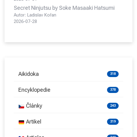
Secret Ninjutsu by Soke Masaaki Hatsumi
Autor: Ladislav Kořan
2026-07-28
Aikidoka
318
Encyklopedie
378
Články
243
Artikel
319