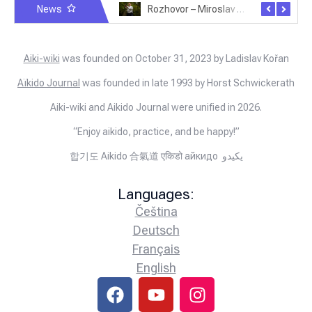
News
Rozhovor – Miroslav Šmíd – 22.3.2025
Rozhovor – Joël Roche – 12.4.2025 – Praha, Karlín
Aiki-wiki
was founded on October 31, 2023 by Ladislav Kořan
Aïkido Journal
was founded in late 1993 by Horst Schwickerath
Aiki-wiki and Aikido Journal were unified in 2026.
“Enjoy aikido, practice, and be happy!”
합기도 Aikido 合氣道 एकिडो айкидо يكيدو
Languages:
Čeština
Deutsch
Français
English