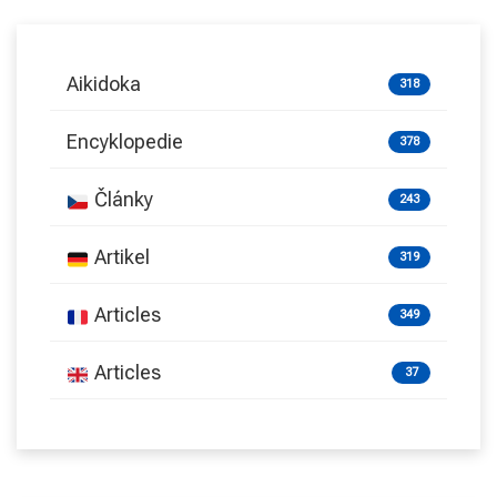
Aikidoka
318
Encyklopedie
378
Články
243
Artikel
319
Articles
349
Articles
37