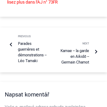
lisez plus dans l’AJ n° 73FR
PREVIOUS
Parades
NEXT
guerrières et
Kamae – la garde
démonstrations –
en Aïkidō –
Léo Tamaki
Germain Chamot
Napsat komentář
Vaše e-mailová adresa nebude zveřejněna.