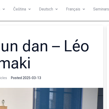
h
Čeština
Deutsch
Français
Seminar
’un dan – Léo
maki
icles
Posted
2025-03-13