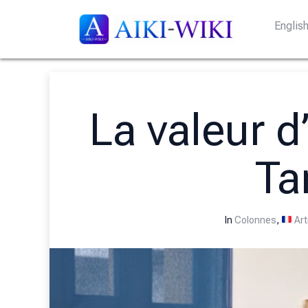
Englis
La valeur d
Ta
In
Colonnes
,
Art