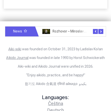
News
Rozhovor – Miroslav Šmíd – 22.3.2025
Rozhovor – Joël Roche – 12.4.2025 – Praha, Karlín
Aiki-wiki
was founded on October 31, 2023 by Ladislav Kořan
Aïkido Journal
was founded in late 1993 by Horst Schwickerath
Aiki-wiki and Aikido Journal were unified in 2026.
“Enjoy aikido, practice, and be happy!”
합기도 Aikido 合氣道 एकिडो айкидо يكيدو
Languages:
Čeština
Deutsch