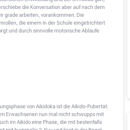
verschiebe die Konversation aber auf nach dem
 wir grade arbeiten, vorankommen. Die
ollen, die einem in der Schule eingetrichtert
rgt und durch sinnvolle motorische Abläufe
gsphase von Aikidoka ist die Aikido-Pubertät.
zum Erwachsenen nun mal nicht schwupps mit
uch im Aikido eine Phase, die mit bestenfalls
nt mit bummelig 2. Kyu und liegt in der Regel