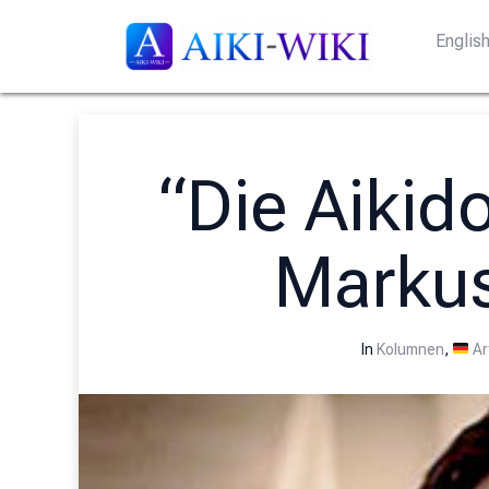
Englis
“Die Aikid
Marku
In
Kolumnen
,
Ar