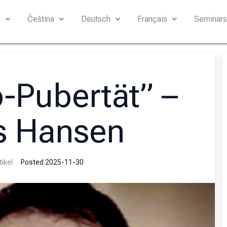
h
Čeština
Deutsch
Français
Seminar
o-Pubertät” –
s Hansen
tikel
Posted
2025-11-30