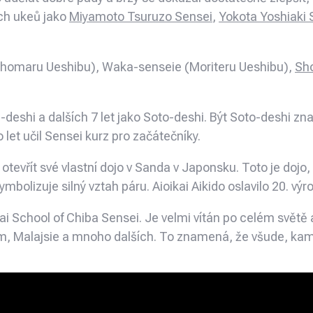
ích ukeů jako
Miyamoto Tsuruzo Sensei
,
Yokota Yoshiaki 
isshomaru Ueshibu), Waka-senseie (Moriteru Ueshibu),
Sho
-deshi a dalších 7 let jako Soto-deshi. Být Soto-deshi zn
 let učil Sensei kurz pro začátečníky.
tevřít své vlastní dojo v Sanda v Japonsku. Toto je dojo,
symbolizuje silný vztah páru. Aioikai Aikido oslavilo 20. výr
nkai School of Chiba Sensei. Je velmi vítán po celém svět
am, Malajsie a mnoho dalších. To znamená, že všude, kam