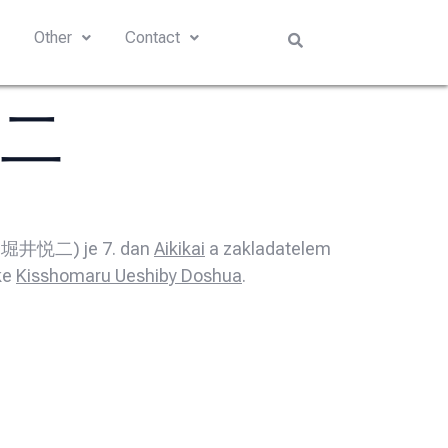
s
Other
Contact
悦二
jap. 堀井悦二) je 7. dan
Aikikai
a zakladatelem
uke
Kisshomaru Ueshiby Doshua
.