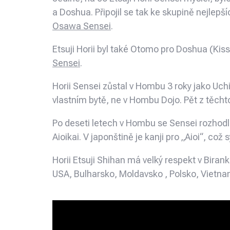
a Doshua. Připojil se tak ke skupině nejlepš
Osawa Sensei
.
Etsuji Horii byl také Otomo pro Doshua (K
Sensei
.
Horii Sensei zůstal v Hombu 3 roky jako Uchi
vlastním bytě, ne v Hombu Dojo. Pět z těchto
Po deseti letech v Hombu se Sensei rozhodl o
Aioikai. V japonštině je kanji pro „Aioi“, což 
Horii Etsuji Shihan má velký respekt v Bira
USA, Bulharsko, Moldavsko , Polsko, Vietn