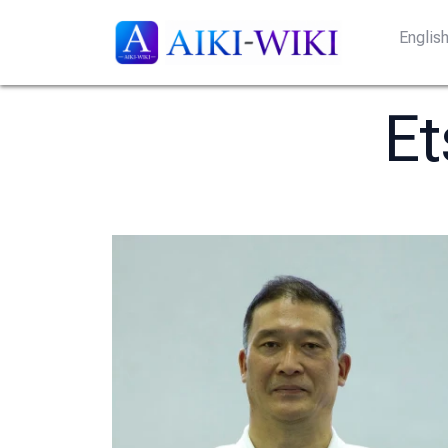
Englis
E