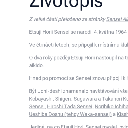
Životopis
Z velké části přeloženo ze stránky
Sensei Ai
Etsuji Horii Sensei se narodil 4. května 1964
Ve čtrnácti letech, se připojil k místnímu k
O dva roky později Etsuji Horii nastoupil na 
aikido.
Hned po promoci se Sensei znovu připojil k 
Být Uchi-deshi znamenalo navštěvování všec
Kobayashi
,
Shigeru Sugawara
a
Takanori K
Sensei
,
Hiroshi Tada Sensei
,
Norihiko Ichih
Ueshiba Doshu (tehdy Waka-sensei)
a
Kiss
Jediné, na co Etsuji Horii Sensei myslel, b