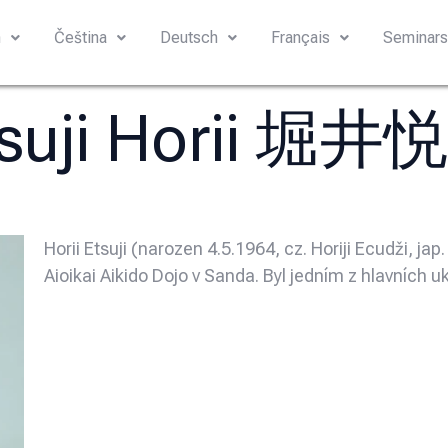
h
Čeština
Deutsch
Français
Seminar
tsuji Horii 堀井
Horii Etsuji (narozen 4.5.1964, cz. Horiji Ecudži, 
Aioikai Aikido Dojo v Sanda. Byl jedním z hlavních 