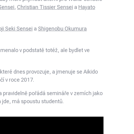
Sensei
,
Christian Tissier Sensei
a
Hayato
ji Seki Sensei
a
Shigenobu Okumura
amenalo v podstatě totéž, ale bydlet ve
 které dnes provozuje, a jmenuje se Aikido
očí v roce 2017.
ě a pravidelně pořádá semináře v zemích jako
 jde, má spoustu studentů.