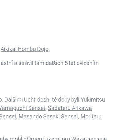
o
Aikikai Hombu Dojo
.
astní a strávil tam dalších 5 let cvičením
 Dalšími Uchi-deshi té doby byli
Yukimitsu
 Yamaguchi Sensei
,
Sadateru Arikawa
Sensei
,
Masando Sasaki Sensei
,
Moriteru
it, aby mohl přijmout ukemi pro Waka-senseie