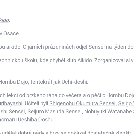
kido
.
 v Osace.
lubu aikido. O jarních prázdninách odjel Sensei na týden d
technickou školu, kde chyběl klub Aikido. Zorganizoval si vl
Hombu Dojo, tentokrát jak Uchi-deshi.
h lekcí od brzkého rána do večera a o péči o Hombu Dojo.
uribayashi
. Učiteli byli
Shigenobu Okumura Sensei
,
Seigo
ashi Sensei
,
Seijuro Masuda Sensei
,
Nobuyuki Watanabe 
homaru Ueshiba Doshu
.
ylo udělat dobré pády a brzy se dokázal dostatečně zlepš