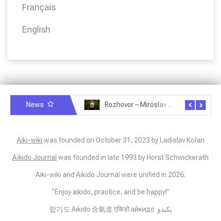
Français
English
News
Rozhovor – Michele Quaranta – 2.7.2025
Rozhovor – Miroslav Šmíd – 22.3.2025
Aiki-wiki
was founded on October 31, 2023 by Ladislav Kořan
Aïkido Journal
was founded in late 1993 by Horst Schwickerath
Aiki-wiki and Aikido Journal were unified in 2026.
“Enjoy aikido, practice, and be happy!”
합기도 Aikido 合氣道 एकिडो айкидо يكيدو