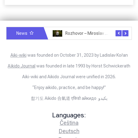
News
Rozhovor – Miroslav Šmíd – 22.3.2025
Rozhovor – Joël Roche – 12.4.2025 – Praha, Karlín
Aiki-wiki
was founded on October 31, 2023 by Ladislav Kořan
Aïkido Journal
was founded in late 1993 by Horst Schwickerath
Aiki-wiki and Aikido Journal were unified in 2026.
“Enjoy aikido, practice, and be happy!”
합기도 Aikido 合氣道 एकिडो айкидо يكيدو
Languages:
Čeština
Deutsch