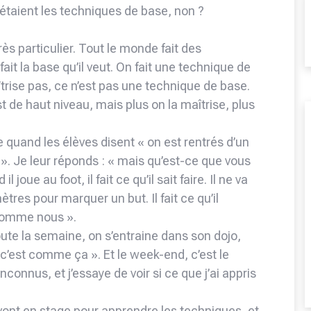
c’étaient les techniques de base, non ?
ès particulier. Tout le monde fait des
it la base qu’il veut. On fait une technique de
îtrise pas, ce n’est pas une technique de base.
t de haut niveau, mais plus on la maîtrise, plus
re quand les élèves disent « on est rentrés d’un
 ». Je leur réponds : « mais qu’est-ce que vous
 joue au foot, il fait ce qu’il sait faire. Il ne va
tres pour marquer un but. Il fait ce qu’il
. Comme nous ».
toute la semaine, on s’entraine dans son dojo,
 c’est comme ça ». Et le week-end, c’est le
nconnus, et j’essaye de voir si ce que j’ai appris
vont en stage pour apprendre les techniques, et