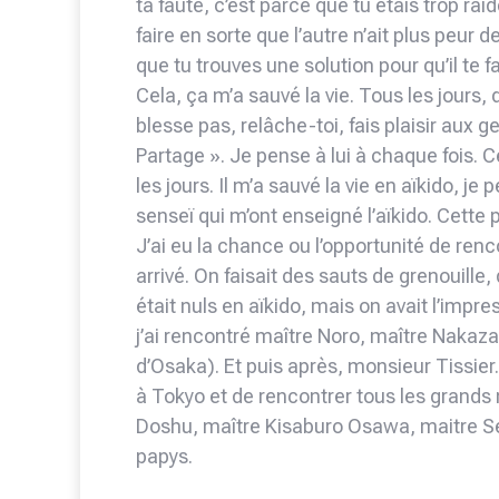
ta faute, c’est parce que tu étais trop raid
faire en sorte que l’autre n’ait plus peur de 
que tu trouves une solution pour qu’il te
Cela, ça m’a sauvé la vie. Tous les jours, 
blesse pas, relâche-toi, fais plaisir aux g
Partage ». Je pense à lui à chaque fois. 
les jours. Il m’a sauvé la vie en aïkido, j
senseï qui m’ont enseigné l’aïkido. Cette
J’ai eu la chance ou l’opportunité de renc
arrivé. On faisait des sauts de grenouille,
était nuls en aïkido, mais on avait l’impr
j’ai rencontré maître Noro, maître Nakaza
d’Osaka). Et puis après, monsieur Tissier…
à Tokyo et de rencontrer tous les grands 
Doshu, maître Kisaburo Osawa, maitre Se
papys.