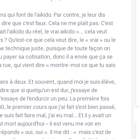
s qui font de l’aïkido. Par contre, je leur dis
 dire que c’est faux. Cela ne me plaît pas. C’est
it l’aïkido du réel, le vrai aïkido »… cela veut
rs ? Qu’est-ce que cela veut dire, le « vrai » ou le
une technique juste, puisque de toute façon on
nu payer sa cotisation, donc il a envie que ça se
 rue, qui vient dire « montre-moi ce que tu sais
 faire à deux. Et souvent, quand moi je suis élève,
-dire que si quelqu’un est dur, j’essaye de
j’essaye de l’endurcir un peu. La première fois
, le premier cours que j’ai fait s’est bien passé,
is fait faire mal, j’ai eu mal… Et il y avait un
st mort aujourd’hui – il est venu me voir en
 réponds « oui, oui ». Il me dit : « mais c’est de