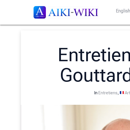
Englis
Entretien
Gouttard
In
Entretiens
,
Art