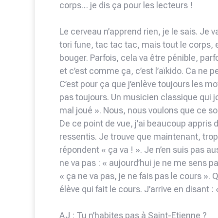
corps… je dis ça pour les lecteurs !
Le cerveau n’apprend rien, je le sais. Je v
tori fune, tac tac tac, mais tout le corps
bouger. Parfois, cela va être pénible, parf
et c’est comme ça, c’est l’aïkido. Ca ne pe
C’est pour ça que j’enlève toujours les mots
pas toujours. Un musicien classique qui jou
mal joué ». Nous, nous voulons que ce soit
De ce point de vue, j’ai beaucoup appris
ressentis. Je trouve que maintenant, trop
répondent « ça va ! ». Je n’en suis pas a
ne va pas : « aujourd’hui je ne me sens pas b
« ça ne va pas, je ne fais pas le cours ». 
élève qui fait le cours. J’arrive en disant : «
AJ : Tu n’habites pas à Saint-Etienne ?