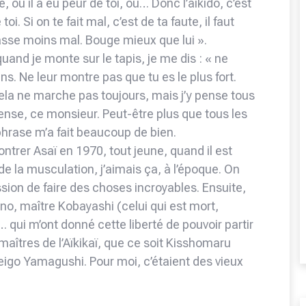
e, ou il a eu peur de toi, ou… Donc l’aïkido, c’est
toi. Si on te fait mal, c’est de ta faute, il faut
 fasse moins mal. Bouge mieux que lui ».
quand je monte sur le tapis, je me dis : « ne
ens. Ne leur montre pas que tu es le plus fort.
Cela ne marche pas toujours, mais j’y pense tous
e pense, ce monsieur. Peut-être plus que tous les
 phrase m’a fait beaucoup de bien.
ontrer Asaï en 1970, tout jeune, quand il est
 de la musculation, j’aimais ça, à l’époque. On
ession de faire des choses incroyables. Ensuite,
no, maître Kobayashi (celui qui est mort,
 qui m’ont donné cette liberté de pouvoir partir
maîtres de l’Aïkikaï, que ce soit Kisshomaru
igo Yamagushi. Pour moi, c’étaient des vieux