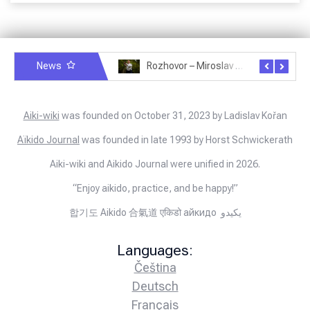
News
Rozhovor – Michele Quaranta – 2.7.2025
Rozhovor – Miroslav Šmíd – 22.3.2025
Aiki-wiki
was founded on October 31, 2023 by Ladislav Kořan
Aïkido Journal
was founded in late 1993 by Horst Schwickerath
Aiki-wiki and Aikido Journal were unified in 2026.
“Enjoy aikido, practice, and be happy!”
합기도 Aikido 合氣道 एकिडो айкидо يكيدو
Languages:
Čeština
Deutsch
Français