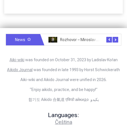
News
Rozhovor – Miroslav Šmíd – 22.3.2025
Rozhovor – Joël Roche – 12.4.2025 – Praha, Karlín
Aiki-wiki
was founded on October 31, 2023 by Ladislav Kořan
Aïkido Journal
was founded in late 1993 by Horst Schwickerath
Aiki-wiki and Aikido Journal were unified in 2026.
“Enjoy aikido, practice, and be happy!”
합기도 Aikido 合氣道 एकिडो айкидо يكيدو
Languages:
Čeština