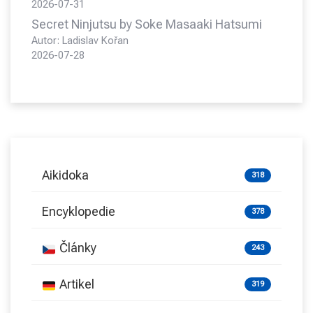
2026-07-31
Secret Ninjutsu by Soke Masaaki Hatsumi
Autor: Ladislav Kořan
2026-07-28
Aikidoka
318
Encyklopedie
378
Články
243
Artikel
319