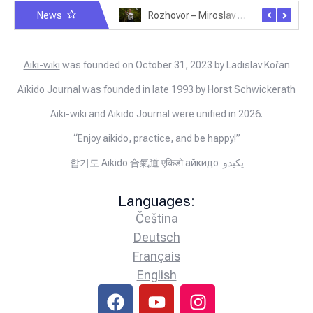
News
Rozhovor – Michele Quaranta – 2.7.2025
Rozhovor – Miroslav Šmíd – 22.3.2025
Aiki-wiki
was founded on October 31, 2023 by Ladislav Kořan
Aïkido Journal
was founded in late 1993 by Horst Schwickerath
Aiki-wiki and Aikido Journal were unified in 2026.
“Enjoy aikido, practice, and be happy!”
합기도 Aikido 合氣道 एकिडो айкидо يكيدو
Languages:
Čeština
Deutsch
Français
English