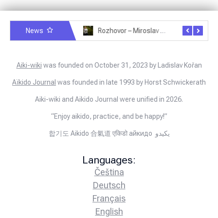
News
Rozhovor – Miroslav Šmíd – 22.3.2025
Rozhovor – Joël Roche – 12.4.2025 – Praha, Karlín
Aiki-wiki
was founded on October 31, 2023 by Ladislav Kořan
Aïkido Journal
was founded in late 1993 by Horst Schwickerath
Aiki-wiki and Aikido Journal were unified in 2026.
“Enjoy aikido, practice, and be happy!”
합기도 Aikido 合氣道 एकिडो айкидо يكيدو
Languages:
Čeština
Deutsch
Français
English