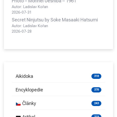
Photo – Morihei Ueshiba – 1961
Autor: Ladislav Kořan
2026-07-31
Secret Ninjutsu by Soke Masaaki Hatsumi
Autor: Ladislav Kořan
2026-07-28
Aikidoka
318
Encyklopedie
378
Články
243
Artikel
319