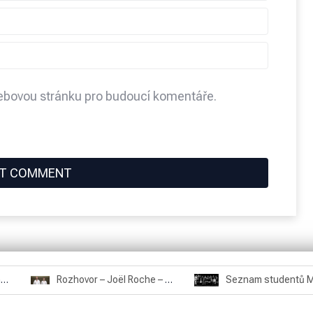
webovou stránku pro budoucí komentáře.
Rozhovor – Miroslav Šmíd – 22.3.2025
Rozhovor – Joël Roche – 12.4.2025 – Praha, Karlín