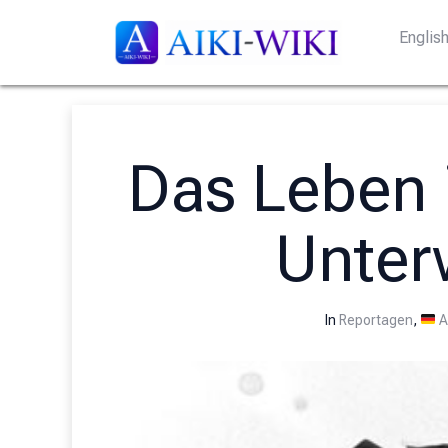
Englis
Das Leben i
Unter
In
Reportagen
,
A