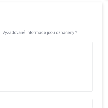
.
Vyžadované informace jsou označeny
*