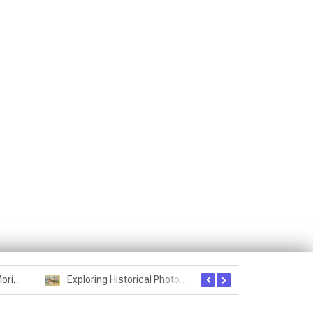
Seznam studentů Moriheie Ueshiby
Exploring Historical Photos – Postcard from the Kwantung Army