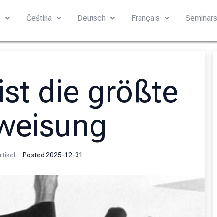
h
Čeština
Deutsch
Français
Seminar
st die größte
weisung
rtikel
Posted
2025-12-31