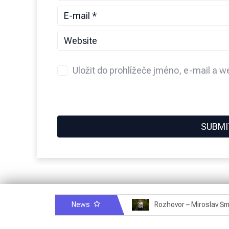
Uložit do prohlížeče jméno, e-mail a 
News
Rozhovor – Michele Quaranta – 2.7.2025