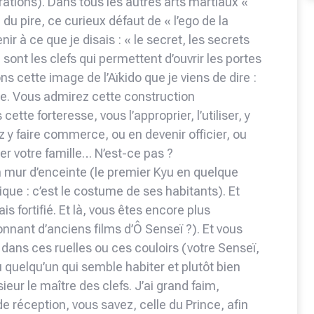
rations). Dans tous les autres arts martiaux «
 du pire, ce curieux défaut de « l’ego de la
ir à ce que je disais : « le secret, les secrets
e sont les clefs qui permettent d’ouvrir les portes
ons cette image de l’Aïkido que je viens de dire :
lle. Vous admirez cette construction
ette forteresse, vous l’approprier, l’utiliser, y
 y faire commerce, ou en devenir officier, ou
er votre famille… N’est-ce pas ?
n mur d’enceinte (le premier Kyu en quelque
ique : c’est le costume de ses habitants). Et
is fortifié. Et là, vous êtes encore plus
onnant d’anciens films d’Ô Senseï ?). Et vous
 dans ces ruelles ou ces couloirs (votre Senseï,
u quelqu’un qui semble habiter et plutôt bien
nsieur le maître des clefs. J’ai grand faim,
 de réception, vous savez, celle du Prince, afin