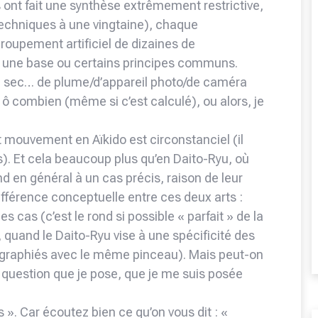
ont fait une synthèse extrêmement restrictive,
 techniques à une vingtaine), chaque
roupement artificiel de dizaines de
t une base ou certains principes communs.
p sec… de plume/d’appareil photo/de caméra
 ô combien (même si c’est calculé), ou alors, je
ut mouvement en Aïkido est circonstanciel (il
). Et cela beaucoup plus qu’en Daito-Ryu, où
n général à un cas précis, raison de leur
ifférence conceptuelle entre ces deux arts :
es cas (c’est le rond si possible « parfait » de la
, quand le Daito-Ryu vise à une spécificité des
ligraphiés avec le même pinceau). Mais peut-on
a question que je pose, que je me suis posée
ts ». Car écoutez bien ce qu’on vous dit : «