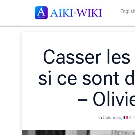
Englis
Casser les 
si ce sont 
– Olivi
In
Colonnes
,
Art