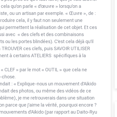
r cela qu’on parle « d’œuvre » lorsqu’on a
tiste, ou un artisan par exemple. « Œuvre », de :
 produire cela, il y faut non seulement une
 qui permettent la réalisation de cet objet. Et ces
aussi avec « des clefs et des combinaisons
 ou les portes blindées). C’est cela déjà qu’il
e à TROUVER ces clefs, puis SAVOIR UTILISER
nent à certains ATELIERS spécifiques à la
t « CLEF » par le mot « OUTIL » que cela ne
-chose.
ndait : « Explique-nous un mouvement d’Aïkido
ndait des photos, ou même des vidéos de ce
blème), je me retrouverais dans une situation
non parce que j’aime la vérité, pourquoi encore ?
s mouvements d’Aïkido (par rapport au Daito-Ryu