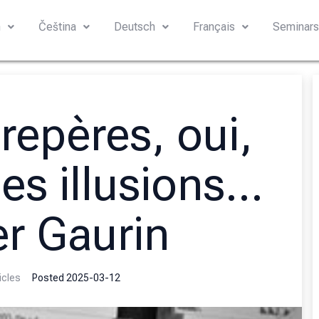
h
Čeština
Deutsch
Français
Seminar
repères, oui,
des illusions…
er Gaurin
icles
Posted
2025-03-12