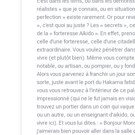
c’est dans les films, ou dans les démonst
réalistes » que je connais, ou en situation
perfection » existe rarement. Or pour reven
», c’est quoi au juste ? Les « secrets », c
de la « forteresse Aïkido ». En effet, pren
celle d’une forteresse, celle d’une citade
extraordinaire. Vous voulez pénétrer dans c
vivre (et plutôt bien). Même vous comptez
notable, ou artisan, ou pompier, ou y fond
Alors vous parvenez à franchir un jour so
sorte, juste avant le port du Hakama fatid
vous vous retrouvez à l’intérieur de ce pala
impressionné (qui ne le fut jamais en visi
trouvez un portier dans un coin qui vaque
ou un autre, ou un enseignant d’aïkido, o
vivre ici). Et vous lui dites : « Bonjour Mo
j’aimerais bien pouvoir aller dans la salle