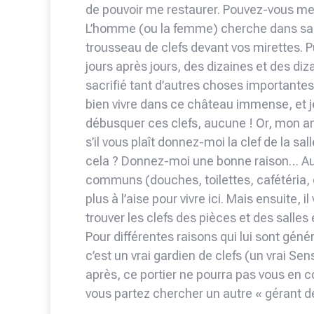
de pouvoir me restaurer. Pouvez-vous me co
L’homme (ou la femme) cherche dans sa 
trousseau de clefs devant vos mirettes. Pu
jours après jours, des dizaines et des di
sacrifié tant d’autres choses importante
bien vivre dans ce château immense, et je 
débusquer ces clefs, aucune ! Or, mon am
s’il vous plaît donnez-moi la clef de la sa
cela ? Donnez-moi une bonne raison… Au m
communs (douches, toilettes, cafétéria, d
plus à l’aise pour vivre ici. Mais ensuite, i
trouver les clefs des pièces et des salles
Pour différentes raisons qui lui sont génér
c’est un vrai gardien de clefs (un vrai Sen
après, ce portier ne pourra pas vous en c
vous partez chercher un autre « gérant de