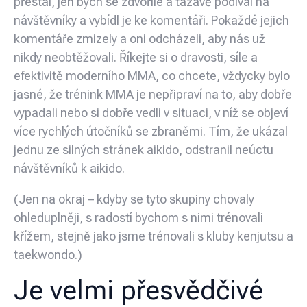
přestal, jen bych se zdvořile a tázavě podíval na
návštěvníky a vybídl je ke komentáři. Pokaždé jejich
komentáře zmizely a oni odcházeli, aby nás už
nikdy neobtěžovali. Říkejte si o dravosti, síle a
efektivitě moderního MMA, co chcete, vždycky bylo
jasné, že trénink MMA je nepřipraví na to, aby dobře
vypadali nebo si dobře vedli v situaci, v níž se objeví
více rychlých útočníků se zbraněmi. Tím, že ukázal
jednu ze silných stránek aikido, odstranil neúctu
návštěvníků k aikido.
(Jen na okraj – kdyby se tyto skupiny chovaly
ohleduplněji, s radostí bychom s nimi trénovali
křížem, stejně jako jsme trénovali s kluby kenjutsu a
taekwondo.)
Je velmi přesvědčivé