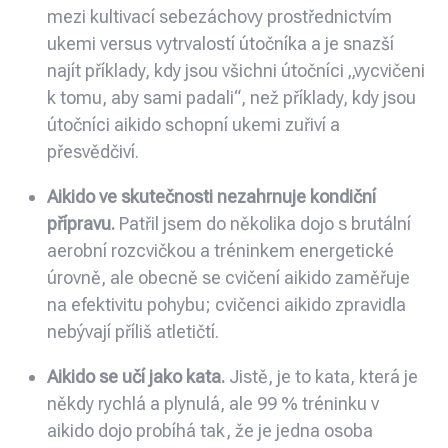
mezi kultivací sebezáchovy prostřednictvím
ukemi versus vytrvalostí útočníka a je snazší
najít příklady, kdy jsou všichni útočníci „vycvičeni
k tomu, aby sami padali“, než příklady, kdy jsou
útočníci aikido schopní ukemi zuřiví a
přesvědčiví.
Aikido ve skutečnosti nezahrnuje kondiční
přípravu.
Patřil jsem do několika dojo s brutální
aerobní rozcvičkou a tréninkem energetické
úrovně, ale obecně se cvičení aikido zaměřuje
na efektivitu pohybu; cvičenci aikido zpravidla
nebývají příliš atletičtí.
Aikido se učí jako kata.
Jistě, je to kata, která je
někdy rychlá a plynulá, ale 99 % tréninku v
aikido dojo probíhá tak, že je jedna osoba