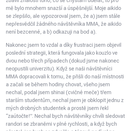
zbavil znalosti toho, co se chystám udělat, to pro
mě bylo mnohem snazší a úspěšnější. Moje aikido
se zlepšilo, ale vypozoroval jsem, že a) jsem stále
nepřesvědčil žádného návštěvníka MMA, že aikido
není bezcenné, a b) odkazuji na bod a).
Nakonec jsem to vzdal a díky frustraci jsem objevil
poslední strategii, která fungovala jako kouzlo ve
dvou nebo třech případech (dokud jsme nakonec
neopustili univerzitu). Když se naši návštěvníci
MMA dopracovali k tomu, že přišli do naší místnosti
a začali se během hodiny chovat, všeho jsem
nechal, podal jsem shinai (cvičné meče) třem
starším studentům, nechal jsem je obklopit jednu z
mých drobných studentek a prostě jsem řekl
“zaútočte!”. Nechal bych návštěvníky chvíli sledovat
randori se zbraněmi v plné rychlosti, a když bych