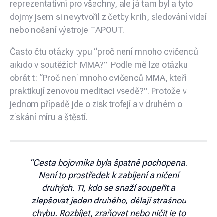
reprezentativní pro všechny, ale já tam byl a tyto
dojmy jsem si nevytvořil z četby knih, sledování videí
nebo nošení výstroje TAPOUT.
Často čtu otázky typu “proč není mnoho cvičenců
aikido v soutěžích MMA?”. Podle mě lze otázku
obrátit: “Proč není mnoho cvičenců MMA, kteří
praktikují zenovou meditaci vsedě?”. Protože v
jednom případě jde o zisk trofejí a v druhém o
získání míru a štěstí.
“Cesta bojovníka byla špatně pochopena.
Není to prostředek k zabíjení a ničení
druhých. Ti, kdo se snaží soupeřit a
zlepšovat jeden druhého, dělají strašnou
chybu. Rozbíjet, zraňovat nebo ničit je to