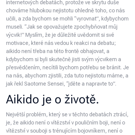
internetových debatách, protože ve skrytu duše
chováme hlubokou nejistotu ohledně toho, co nás
učili, a zda bychom se mohli “vyrovnat”, kdybychom
museli. “Jak se opovažujete zpochybňovat můj
výcvik!” Myslím, že je důležité uvědomit si své
motivace, které nás vedou k reakci na debatu;
aikido není třeba na této frontě obhajovat, a
kdybychom si byli skutečně jisti svým výcvikem a
přesvědčením, necítili bychom potřebu se bránit. Je
na nás, abychom zjistili, zda tuto nejistotu máme, a
jak řekl Saotome Sensei, “jděte a napravte to”.
Aikido je o životě.
Největší problém, který se v těchto debatách ztrácí,
je, že aikido není o vítězství v pouličním boji, není o
vítězství v souboji s trénujícím bojovníkem, není o