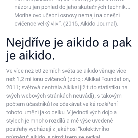
názoru jen pohled do jeho skutečných technik…
Moriheiovo učební osnovy nemají na dnešní
cvičence velký vliv“. (2015, Aikido Journal).
Nejdříve je aikido a pak
je aikido.
Ve více než 50 zemích světa se aikido věnuje více
než 1,2 milionu cvičenců (zdroj: Aikikai Foundation,
2011; světová centrála Aikikai již tuto statistiku na
svých webových stránkách neuvádí), s takovým
počtem účastníků lze očekávat velké rozšíření
tohoto umění jako celku. V jednotlivých dojo a
stylech je mnoho rozdílů a mé výše uvedené
postřehy vycházejí z jakéhosi “kolektivního
průměru” aikido, s nímž jsem se setkal.