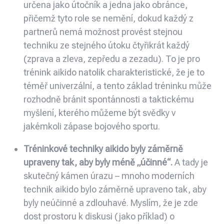
určena jako útočník a jedna jako obránce,
přičemž tyto role se nemění, dokud každý z
partnerů nemá možnost provést stejnou
techniku ze stejného útoku čtyřikrát každý
(zprava a zleva, zepředu a zezadu). To je pro
trénink aikido natolik charakteristické, že je to
téměř univerzální, a tento základ tréninku může
rozhodně bránit spontánnosti a taktickému
myšlení, kterého můžeme být svědky v
jakémkoli zápase bojového sportu.
Tréninkové techniky aikido byly záměrně
upraveny tak, aby byly méně „účinné“.
A tady je
skutečný kámen úrazu – mnoho moderních
technik aikido bylo záměrně upraveno tak, aby
byly neúčinné a zdlouhavé. Myslím, že je zde
dost prostoru k diskusi (jako příklad) o