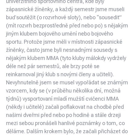
univerzitního sportovního centra, kde byly
zápasnické žíněnky, a každý semestr jsme museli
buď soutěžit (o rozvrhové sloty), nebo “sousedit”
(mít rozvrh bezprostředně před nebo po) s nějakým
jiným klubem bojového umění nebo bojového
sportu. Protože jsme měli v místnosti zápasnické
žíněnky, často jsme byli nesnadnými sousedy s
nějakým klubem MMA (tyto kluby málokdy vydržely
déle než pár semestrů, ale brzy poté se
reinkarnoval jiný klub s novými členy a učiteli).
Nevyhnutelně jsem se musel vypořádat se známým
vzorcem, kdy se (v průběhu několika dní, možná
týdnů) vysportovaní mladí mužští cvičenci MMA
(někdy i učitelé) začali poflakovat na chodbě před
našimi dveřmi před nebo po hodině a stále drzeji
mezi sebou pronášeli hanlivé poznámky o tom, co
děláme. Dalším krokem bylo, že začali přicházet do