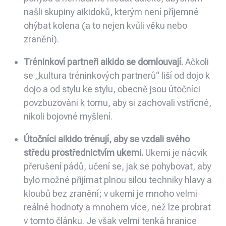
našli skupiny aikidoků, kterým není příjemné
ohýbat kolena (a to nejen kvůli věku nebo
zranění).
Tréninkoví partneři aikido se domlouvají.
Ačkoli
se „kultura tréninkových partnerů“ liší od dojo k
dojo a od stylu ke stylu, obecně jsou útočníci
povzbuzováni k tomu, aby si zachovali vstřícné,
nikoli bojovné myšlení.
Útočníci aikido trénují, aby se vzdali svého
středu prostřednictvím ukemi.
Ukemi je nácvik
přerušení pádů, učení se, jak se pohybovat, aby
bylo možné přijímat plnou silou techniky hlavy a
kloubů bez zranění; v ukemi je mnoho velmi
reálné hodnoty a mnohem více, než lze probrat
v tomto článku. Je však velmi tenká hranice