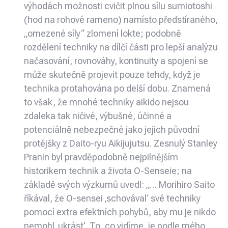
výhodách možnosti cvičit plnou sílu sumiotoshi
(hod na rohové rameno) namísto předstíraného,
„omezené síly“ zlomení lokte; podobně
rozdělení techniky na dílčí části pro lepší analýzu
načasování, rovnováhy, kontinuity a spojení se
může skutečně projevit pouze tehdy, když je
technika protahována po delší dobu. Znamená
to však, že mnohé techniky aikido nejsou
zdaleka tak ničivé, výbušné, účinné a
potenciálně nebezpečné jako jejich původní
protějšky z Daito-ryu Aikijujutsu. Zesnulý Stanley
Pranin byl pravděpodobně nejpilnějším
historikem technik a života O-Senseie; na
základě svých výzkumů uvedl: „… Morihiro Saito
říkával, že O-sensei ‚schovával‘ své techniky
pomocí extra efektních pohybů, aby mu je nikdo
nemohl ‚ukrást‘. To, co vidíme, je podle mého