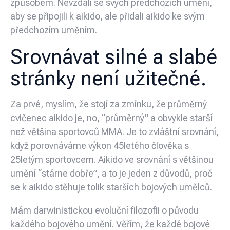
způsobem. Nevzdali se svých předchozích umění,
aby se připojili k aikido, ale přidali aikido ke svým
předchozím uměním.
Srovnávat silné a slabé
stránky není užitečné.
Za prvé, myslím, že stojí za zmínku, že průměrný
cvičenec aikido je, no, “průměrný” a obvykle starší
než většina sportovců MMA. Je to zvláštní srovnání,
když porovnáváme výkon 45letého člověka s
25letým sportovcem. Aikido ve srovnání s většinou
umění “stárne dobře”, a to je jeden z důvodů, proč
se k aikido stěhuje tolik starších bojových umělců.
Mám darwinistickou evoluční filozofii o původu
každého bojového umění. Věřím, že každé bojové