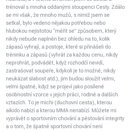
trénoval s mnoha oddanými stoupenci Cesty. Zdálo
se mi však, že mnoho mužů, s nimiž jsem se
setkal, bylo vedeno nějakou potřebou nebo
hlubokou nejistotou “měřit se” způsobem, který
nikdy nebude naplněn bez ohledu na to, kolik
zápasů vyhrají, a postoje, které si přinášeli do
tréninku a zápasů (vyhrát za každou cenu, nikdy
neprohrát, podvádět, když rozhodčí nevidí,
zastrašovat soupeře, kdykoli je to možné, nikdy
neukázat slabost atd.), jim budou sloužit velmi,
velmi špatně, když se projeví jako posílené
osobnostní vzorce v jejich práci, rodině a dalších
vztazích. To je michi (duchovní cesta), kterou
aikido nabízí a kterou MMA nenabízí. Můžete mi
vyprávět o sportovním chování a pěstování integrity
a o tom, že špatné sportovní chování není