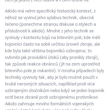
Aikido má velmi specifický historický kontext, z
něhož se vyvinul jeho sylabus technik, obecně
řečeno (ponechme stranou diskuse o stylech a
příslušnosti k aikido). Mnohé z jeho technik se
vyvinuly v kontextu bojů na bitevním poli, kde měli
bojovníci často na sobě určitou úroveň zbroje, ale
kde byla také většina bojovníků ozbrojena; to
ovlivnilo jak provádění útoků (aby pronikly zbrojí),
tak způsob reakce obránců (jít na zem uprostřed
bitevního pole je riskantní). V mnoha případech byly
techniky vyvinuty tak, aby je bylo možné použít v
hrubě nerovných situacích, například proti více
ozbrojeným útočníkům nebo když se jeden bojovník
ocitl beze zbraně proti ozbrojenému protivníkovi.
Aikido zahrnuje mnoho formálních vojenských