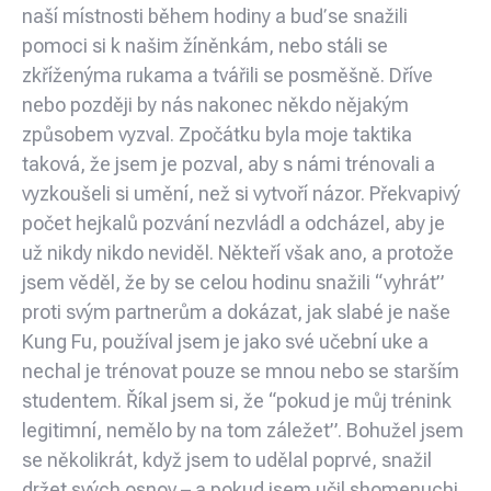
naší místnosti během hodiny a buď se snažili
pomoci si k našim žíněnkám, nebo stáli se
zkříženýma rukama a tvářili se posměšně. Dříve
nebo později by nás nakonec někdo nějakým
způsobem vyzval. Zpočátku byla moje taktika
taková, že jsem je pozval, aby s námi trénovali a
vyzkoušeli si umění, než si vytvoří názor. Překvapivý
počet hejkalů pozvání nezvládl a odcházel, aby je
už nikdy nikdo neviděl. Někteří však ano, a protože
jsem věděl, že by se celou hodinu snažili “vyhrát”
proti svým partnerům a dokázat, jak slabé je naše
Kung Fu, používal jsem je jako své učební uke a
nechal je trénovat pouze se mnou nebo se starším
studentem. Říkal jsem si, že “pokud je můj trénink
legitimní, nemělo by na tom záležet”. Bohužel jsem
se několikrát, když jsem to udělal poprvé, snažil
držet svých osnov – a pokud jsem učil shomenuchi