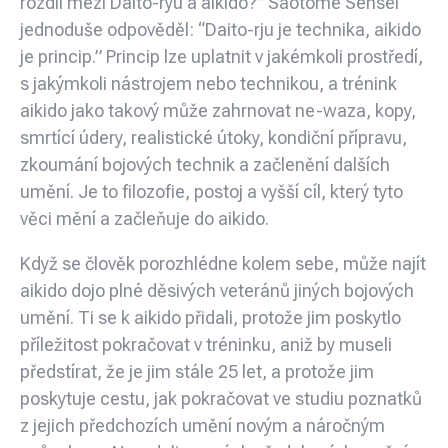
rozdíl mezi Daito-ryu a aikido?” Saotome Sensei
jednoduše odpověděl: “Daito-rju je technika, aikido
je princip.” Princip lze uplatnit v jakémkoli prostředí,
s jakýmkoli nástrojem nebo technikou, a trénink
aikido jako takový může zahrnovat ne-waza, kopy,
smrtící údery, realistické útoky, kondiční přípravu,
zkoumání bojových technik a začlenění dalších
umění. Je to filozofie, postoj a vyšší cíl, který tyto
věci mění a začleňuje do aikido.
Když se člověk porozhlédne kolem sebe, může najít
aikido dojo plné děsivých veteránů jiných bojových
umění. Ti se k aikido přidali, protože jim poskytlo
příležitost pokračovat v tréninku, aniž by museli
předstírat, že je jim stále 25 let, a protože jim
poskytuje cestu, jak pokračovat ve studiu poznatků
z jejich předchozích umění novým a náročným