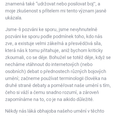
znamená také “udržovat nebo posilovat boj”, a
moje zkušenost s přítelem mi tento význam jasně
ukázala.
Jsme-li pozváni ke sporu, jsme nevyhnutelně
pozváni ke sporu podle podmínek toho, kdo nás
zve, a existuje velmi zákeřná a přesvědčivá síla,
která nás k tomu přitahuje, aniž bychom kriticky
zkoumali, co se děje. Bohužel se totéž děje, když se
necháme vtáhnout do internetových (nebo
osobních) debat o přednostech různých bojových
umění; začneme používat terminologii člověka na
druhé straně debaty a poměřovat naše umění s tím,
čeho si váží a čemu snadno rozumí, a zároveň
zapomínáme na to, co je na aikido důležité.
Někdy nás láká obhajoba našeho umění v těchto