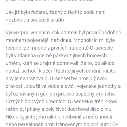
Jak již bylo řečeno, žádný z těchto bodů není
nezbytnou součástí aikido.
Výcvik pod vedením Zakladatele byl pravděpodobně
mnohem bojovnější než dnes. Mnohokrát mi bylo
řečeno, že mnoho z prvních studentů O-senseie
byli yudansha (černé pásky) z jiných bojových
umění, kteří se zřejmě domnívali, že to, co aikido
nabízí, se hodí k učení těchto jiných umění, místo
aby je nahrazovalo. O-sensei byl proslulý svou
dravostí, sloužil ve válce a cvičil vojenské jednotky a
byl uznávaným géniem pro své úspěchy v mnoha
různých bojových uměních. O-senseiův tréninkový
režim byl přísný a celý život dodržoval disciplínu.
Nikdo by jistě jeho aikido neobvinil z neúčinnosti
nebo nereálnosti proti trénovaným bojovníkům; O-