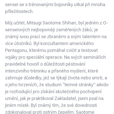
sensei se s trénovanými bojovníky utkal při mnoha
příležitostech.
Můj učitel, Mitsugi Saotome Shihan, byl jedním z O-
senseiových nejbojovněji zaměřených žáků; je
známý svou prací se zbraněmi a svým talentem na
více útočníků. Byl konzultantem amerického
Pentagonu, kterému pomáhal cvičit a testovat
vojáky pro speciální operace. Na svých seminářích
pravidelně hovoří o důležitosti pěstování
intenzivního tréninku a přísného myšlení, které
zahrnuje důsledky, jež se týkají života nebo smrti, a
o jeho tvrzeních, že studium “temné stránky” aikido
je rozhodující pro získání skutečného pochopení
umění, jak je praktikoval Zakladatel, jsem psal na
jiném místě. Byl známý tím, že své dovednosti
zdokonaloval proti ostrým čepelím. Saotome