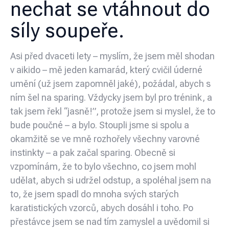
nechat se vtáhnout do
síly soupeře.
Asi před dvaceti lety – myslím, že jsem měl shodan
v aikido – mě jeden kamarád, který cvičil úderné
umění (už jsem zapomněl jaké), požádal, abych s
ním šel na sparing. Vždycky jsem byl pro trénink, a
tak jsem řekl “jasně!”, protože jsem si myslel, že to
bude poučné – a bylo. Stoupli jsme si spolu a
okamžitě se ve mně rozhořely všechny varovné
instinkty – a pak začal sparing. Obecně si
vzpomínám, že to bylo všechno, co jsem mohl
udělat, abych si udržel odstup, a spoléhal jsem na
to, že jsem spadl do mnoha svých starých
karatistických vzorců, abych dosáhl i toho. Po
přestávce jsem se nad tím zamyslel a uvědomil si