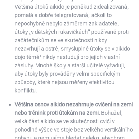
Většina útoků aikido je poněkud zidealizovaná,
pomalá a dobře telegrafovaná; ačkoli to
nepochybně nebylo záměrem zakladatele,
útoky „v dětských rukavičkách“ používané proti
začátečníkům se ve skutečnosti nikdy
nezavrhují a ostré, smysluplné útoky se v aikido
dojo téměř nikdy nestudují pro jejich vlastní
zásluhy. Mnohé školy a starší učitelé vyžadují,
aby útoky byly prováděny velmi specifickými
způsoby, které nejsou měřeny efektivitou
konfliktu.
Většina osnov aikido nezahrnuje cvičení na zemi
nebo trénink proti útokům na zemi.
Bohužel,
velká část aikido se ve skutečnosti cvičí v
pohodlné výšce ve stoje bez velkého vertikálního
pohybu a nemusíme hledat daleko, abychom