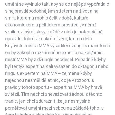
umění se vyvinulo tak, aby se co nejlépe vypořádalo
s nejpravděpodobnějším střetem na život a na
smrt, kterému mohlo čelit v době, kultuře,
ekonomickém a politickém prostředí, v němž
vzniklo. Jinými slovy, každé z nich je potenciálně
opravdu dobré v konkrétní věci, kterou dělá.
Kdybyste mistra MMA vysadili v džungli s mačetou a
on by zakopl o rozzuřeného experta na kali/arnis,
mistr MMA by z džungle neodešel. Případně kdyby
byl tentýž expert na Kali vysazen do oktagonu nebo
ringu s expertem na MMA – zejména kdyby
najednou nesměl dělat nic, co je v rozporu s
pravidly tohoto sportu – expert na MMA by hravě
zvítězil. Tím nechci znevažovat žádnou z těchto
tradic, jen chci zdůraznit, že je nesmyslné
poměřovat umění mezi sebou na základě toho, v
čem je jedno z nich dobré a v čem druhé ne.