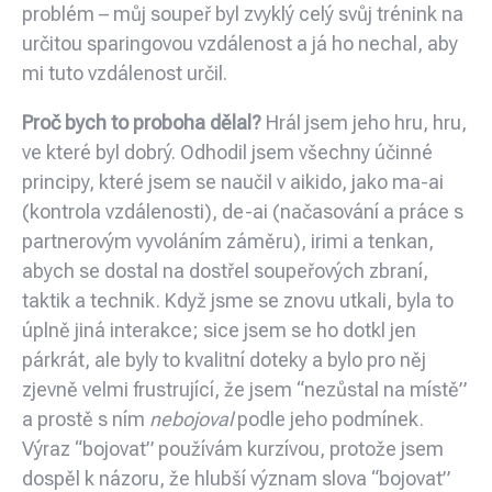
problém – můj soupeř byl zvyklý celý svůj trénink na
určitou sparingovou vzdálenost a já ho nechal, aby
mi tuto vzdálenost určil.
Proč bych to proboha dělal?
Hrál jsem jeho hru, hru,
ve které byl dobrý. Odhodil jsem všechny účinné
principy, které jsem se naučil v aikido, jako ma-ai
(kontrola vzdálenosti), de-ai (načasování a práce s
partnerovým vyvoláním záměru), irimi a tenkan,
abych se dostal na dostřel soupeřových zbraní,
taktik a technik. Když jsme se znovu utkali, byla to
úplně jiná interakce; sice jsem se ho dotkl jen
párkrát, ale byly to kvalitní doteky a bylo pro něj
zjevně velmi frustrující, že jsem “nezůstal na místě”
a prostě s ním
nebojoval
podle jeho podmínek.
Výraz “bojovat” používám kurzívou, protože jsem
dospěl k názoru, že hlubší význam slova “bojovat”