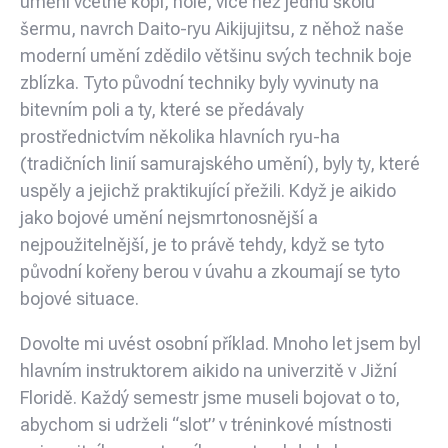
umění včetně kopí, hole, více než jednu školu
šermu, navrch Daito-ryu Aikijujitsu, z něhož naše
moderní umění zdědilo většinu svých technik boje
zblízka. Tyto původní techniky byly vyvinuty na
bitevním poli a ty, které se předávaly
prostřednictvím několika hlavních ryu-ha
(tradičních linií samurajského umění), byly ty, které
uspěly a jejichž praktikující přežili. Když je aikido
jako bojové umění nejsmrtonosnější a
nejpoužitelnější, je to právě tehdy, když se tyto
původní kořeny berou v úvahu a zkoumají se tyto
bojové situace.
Dovolte mi uvést osobní příklad. Mnoho let jsem byl
hlavním instruktorem aikido na univerzitě v Jižní
Floridě. Každý semestr jsme museli bojovat o to,
abychom si udrželi “slot” v tréninkové místnosti