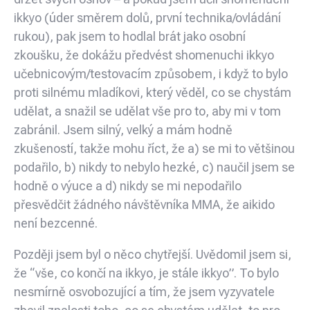
ikkyo (úder směrem dolů, první technika/ovládání
rukou), pak jsem to hodlal brát jako osobní
zkoušku, že dokážu předvést shomenuchi ikkyo
učebnicovým/testovacím způsobem, i když to bylo
proti silnému mladíkovi, který věděl, co se chystám
udělat, a snažil se udělat vše pro to, aby mi v tom
zabránil. Jsem silný, velký a mám hodně
zkušeností, takže mohu říct, že a) se mi to většinou
podařilo, b) nikdy to nebylo hezké, c) naučil jsem se
hodně o výuce a d) nikdy se mi nepodařilo
přesvědčit žádného návštěvníka MMA, že aikido
není bezcenné.
Později jsem byl o něco chytřejší. Uvědomil jsem si,
že “vše, co končí na ikkyo, je stále ikkyo”. To bylo
nesmírně osvobozující a tím, že jsem vyzyvatele