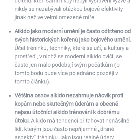
učitelů, kteří sami nikdy nebyli vystaveni výzvě a
nikdy se nezabývali otázkou bojové efektivity
jinak než ve velmi omezené míře.
Aikido jako moderní umění je často odtrženo od
svých historických kořenů jako bojového umění.
Účel tréninku, techniky, které se učí, a kultury a
prostředí, v nichž se moderní aikido cvičí, se
často jen málo podobají svým počátkům (o
tomto bodu bude více pojednáno později v
tomto článku).
Většina osnov aikido nezahrnuje nácvik proti
kopům nebo skutečným úderům a obecně
nejsou útočníci aikido trénováni k dobrému
útoku.
Aikido má tendenci přitahovat nenásilné
lidi, kterým jsou často nepříjemné „drsné
aspekty“ tréninku, jako jsou reálné údery.