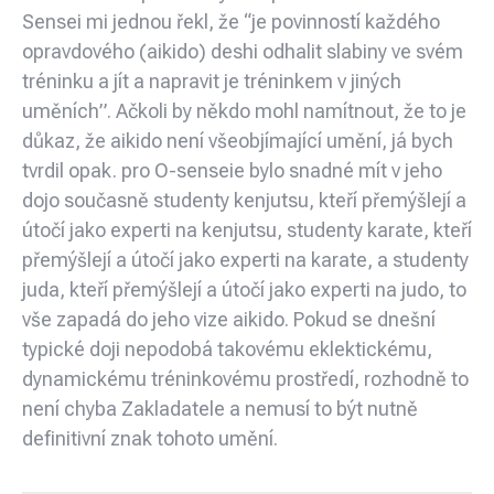
Sensei mi jednou řekl, že “je povinností každého
opravdového (aikido) deshi odhalit slabiny ve svém
tréninku a jít a napravit je tréninkem v jiných
uměních”. Ačkoli by někdo mohl namítnout, že to je
důkaz, že aikido není všeobjímající umění, já bych
tvrdil opak. pro O-senseie bylo snadné mít v jeho
dojo současně studenty kenjutsu, kteří přemýšlejí a
útočí jako experti na kenjutsu, studenty karate, kteří
přemýšlejí a útočí jako experti na karate, a studenty
juda, kteří přemýšlejí a útočí jako experti na judo, to
vše zapadá do jeho vize aikido. Pokud se dnešní
typické doji nepodobá takovému eklektickému,
dynamickému tréninkovému prostředí, rozhodně to
není chyba Zakladatele a nemusí to být nutně
definitivní znak tohoto umění.