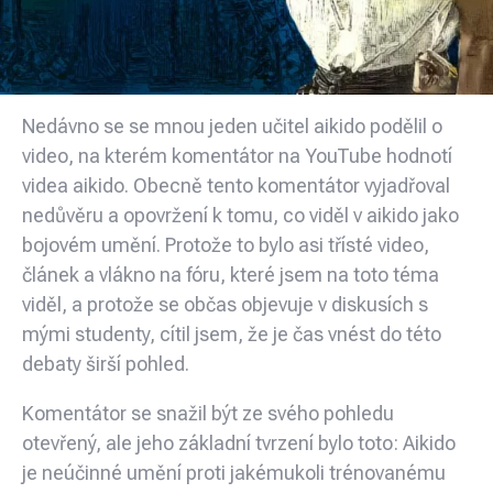
Nedávno se se mnou jeden učitel aikido podělil o
video, na kterém komentátor na YouTube hodnotí
videa aikido. Obecně tento komentátor vyjadřoval
nedůvěru a opovržení k tomu, co viděl v aikido jako
bojovém umění. Protože to bylo asi třísté video,
článek a vlákno na fóru, které jsem na toto téma
viděl, a protože se občas objevuje v diskusích s
mými studenty, cítil jsem, že je čas vnést do této
debaty širší pohled.
Komentátor se snažil být ze svého pohledu
otevřený, ale jeho základní tvrzení bylo toto: Aikido
je neúčinné umění proti jakémukoli trénovanému