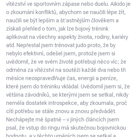
vítězství ve sportovním zápase nebo duelu. Aikido je
o zkoumání konfliktů, abychom se naučili lépe žít,
naučili se být lepším a šťastnějším člověkem a
získali přehled o tom, jak lze bojový trénink
aplikovat na všechny aspekty života, rodiny, kariéry
atd. Nepřestal jsem trénovat judo proto, že by
nebylo efektivní, odešel jsem, protože jsem si
uvědomil, že ve svém životě potřebuji něco víc; že
odměna za vítězství na soutěži každé dva nebo tři
měsíce neospravedlňuje čas, energii a peníze,
které jsem do tréninku vkládal. Uvědomil jsem si, že
většina závodníků, se kterými jsem se setkal, nikdy
neměla dostatek introspekce, aby zkoumala, proč
cítí potřebu se stále znovu a znovu předvádět.
Nechápejte mě špatně – v jiných článcích jsem
psal, že vstup do ringu má skutečnou bojovnickou
hodnotu, a v těchto uměních jsem se setkal a