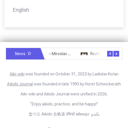
English
News
Rozhovor – Miroslav Šmíd – 22.3.2025
Rozhovor – Joël Roche – 12.4.2025 – Praha, Karlín
Aiki-wiki
was founded on October 31, 2023 by Ladislav Kořan
Aïkido Journal
was founded in late 1993 by Horst Schwickerath
Aiki-wiki and Aikido Journal were unified in 2026.
“Enjoy aikido, practice, and be happy!”
합기도 Aikido 合氣道 एकिडो айкидо يكيدو