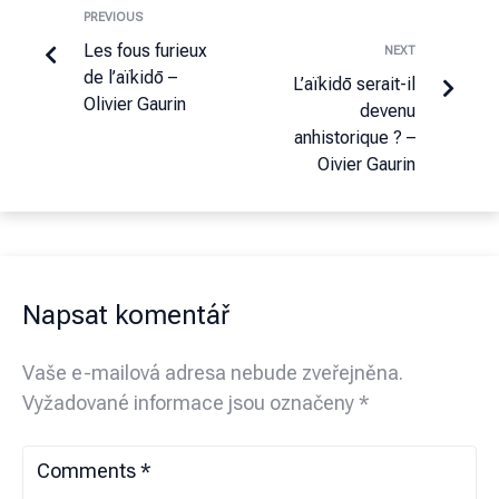
PREVIOUS
Les fous furieux
NEXT
de l’aïkidō –
L’aïkidō serait-il
Olivier Gaurin
devenu
anhistorique ? –
Oivier Gaurin
Napsat komentář
Vaše e-mailová adresa nebude zveřejněna.
Vyžadované informace jsou označeny
*