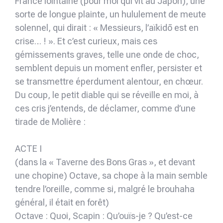
France lointaine (pour moi qui vit au Japon), une
sorte de longue plainte, un hululement de meute
solennel, qui dirait : « Messieurs, l’aïkidō est en
crise… ! ». Et c’est curieux, mais ces
gémissements graves, telle une onde de choc,
semblent depuis un moment enfler, persister et
se transmettre éperdument alentour, en chœur.
Du coup, le petit diable qui se réveille en moi, à
ces cris j’entends, de déclamer, comme d’une
tirade de Molière :
ACTE I
(dans la « Taverne des Bons Gras », et devant
une chopine) Octave, sa chope à la main semble
tendre l’oreille, comme si, malgré le brouhaha
général, il était en forêt)
Octave : Quoi, Scapin : Qu’ouïs-je ? Qu’est-ce