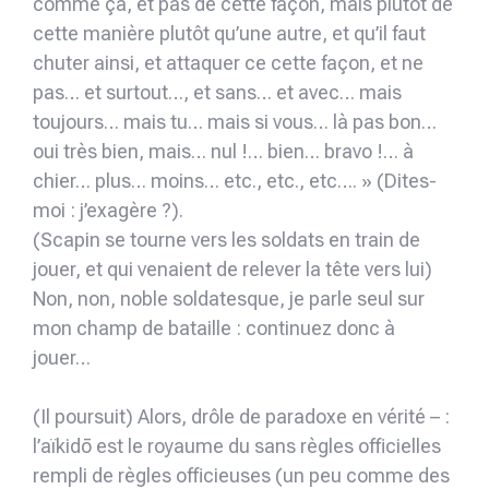
comme ça, et pas de cette façon, mais plutôt de
cette manière plutôt qu’une autre, et qu’il faut
chuter ainsi, et attaquer ce cette façon, et ne
pas… et surtout…, et sans… et avec… mais
toujours… mais tu… mais si vous… là pas bon…
oui très bien, mais… nul !… bien… bravo !… à
chier… plus… moins… etc., etc., etc…. » (Dites-
moi : j’exagère ?).
(Scapin se tourne vers les soldats en train de
jouer, et qui venaient de relever la tête vers lui)
Non, non, noble soldatesque, je parle seul sur
mon champ de bataille : continuez donc à
jouer…
(Il poursuit) Alors, drôle de paradoxe en vérité – :
l’aïkidō est le royaume du sans règles officielles
rempli de règles officieuses (un peu comme des