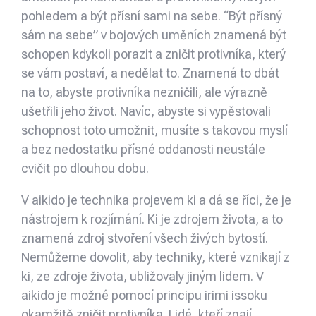
pohledem a být přísní sami na sebe. “Být přísný
sám na sebe” v bojových uměních znamená být
schopen kdykoli porazit a zničit protivníka, který
se vám postaví, a nedělat to. Znamená to dbát
na to, abyste protivníka nezničili, ale výrazně
ušetřili jeho život. Navíc, abyste si vypěstovali
schopnost toto umožnit, musíte s takovou myslí
a bez nedostatku přísné oddanosti neustále
cvičit po dlouhou dobu.
V aikido je technika projevem ki a dá se říci, že je
nástrojem k rozjímání. Ki je zdrojem života, a to
znamená zdroj stvoření všech živých bytostí.
Nemůžeme dovolit, aby techniky, které vznikají z
ki, ze zdroje života, ubližovaly jiným lidem. V
aikido je možné pomocí principu irimi issoku
okamžitě zničit protivníka. Lidé, kteří znají