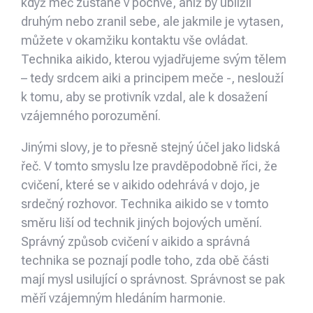
když meč zůstane v pochvě, aniž by ublížil
druhým nebo zranil sebe, ale jakmile je vytasen,
můžete v okamžiku kontaktu vše ovládat.
Technika aikido, kterou vyjadřujeme svým tělem
– tedy srdcem aiki a principem meče -, neslouží
k tomu, aby se protivník vzdal, ale k dosažení
vzájemného porozumění.
Jinými slovy, je to přesně stejný účel jako lidská
řeč. V tomto smyslu lze pravděpodobně říci, že
cvičení, které se v aikido odehrává v dojo, je
srdečný rozhovor. Technika aikido se v tomto
směru liší od technik jiných bojových umění.
Správný způsob cvičení v aikido a správná
technika se poznají podle toho, zda obě části
mají mysl usilující o správnost. Správnost se pak
měří vzájemným hledáním harmonie.