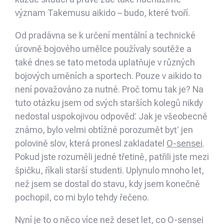
význam Takemusu aikido – budo, které tvoří.
Od pradávna se k určení mentální a technické
úrovně bojového umělce používaly soutěže a
také dnes se tato metoda uplatňuje v různých
bojových uměních a sportech. Pouze v aikido to
není považováno za nutné. Proč tomu tak je? Na
tuto otázku jsem od svých starších kolegů nikdy
nedostal uspokojivou odpověď. Jak je všeobecně
známo, bylo velmi obtížné porozumět byť jen
polovině slov, která pronesl zakladatel
O-sensei
.
Pokud jste rozuměli jedné třetině, patřili jste mezi
špičku, říkali starší studenti. Uplynulo mnoho let,
než jsem se dostal do stavu, kdy jsem konečně
pochopil, co mi bylo tehdy řečeno.
Nyní je to o něco více než deset let, co O-sensei