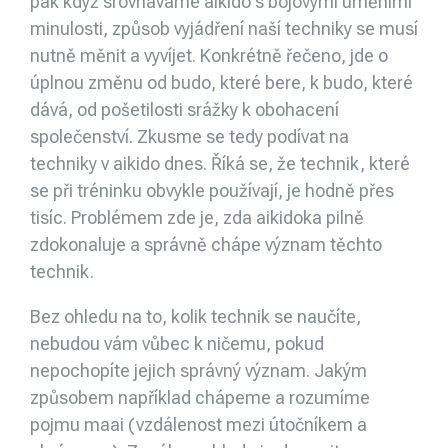
pak když srovnáváme aikido s bojovými uměními
minulosti, způsob vyjádření naší techniky se musí
nutně měnit a vyvíjet. Konkrétně řečeno, jde o
úplnou změnu od budo, které bere, k budo, které
dává, od pošetilosti srážky k obohacení
společenství. Zkusme se tedy podívat na
techniky v aikido dnes. Říká se, že technik, které
se při tréninku obvykle používají, je hodně přes
tisíc. Problémem zde je, zda aikidoka pilně
zdokonaluje a správně chápe význam těchto
technik.
Bez ohledu na to, kolik technik se naučíte,
nebudou vám vůbec k ničemu, pokud
nepochopíte jejich správný význam. Jakým
způsobem například chápeme a rozumíme
pojmu maai (vzdálenost mezi útočníkem a