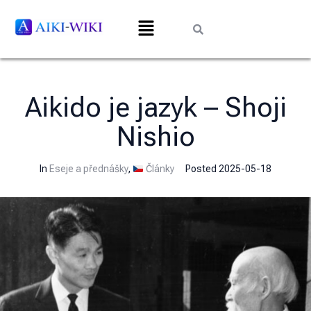
Aikido je jazyk – Shoji
Nishio
In
Eseje a přednášky
,
Články
Posted
2025-05-18