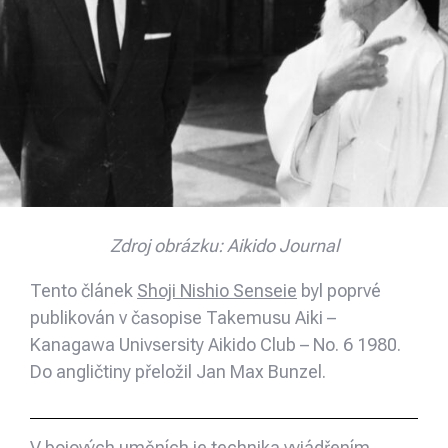
Zdroj obrázku: Aikido Journal
Tento článek
Shoji Nishio Senseie
byl poprvé
publikován v časopise Takemusu Aiki –
Kanagawa Univsersity Aikido Club – No. 6 1980.
Do angličtiny přeložil Jan Max Bunzel.
V bojových uměních je technika vyjádřením