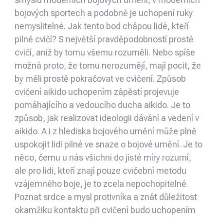
bojových sportech a podobně je uchopení ruky
nemyslitelné. Jak tento bod chápou lidé, kteří
pilně cvičí? S největší pravděpodobností prostě
cvičí, aniž by tomu všemu rozuměli. Nebo spíše
možná proto, že tomu nerozumějí, mají pocit, že
by měli prostě pokračovat ve cvičení. Způsob
cvičení aikido uchopením zápěstí projevuje
pomáhajícího a vedoucího ducha aikido. Je to
způsob, jak realizovat ideologii dávání a vedení v
aikido. A i z hlediska bojového umění může plně
uspokojit lidi pilné ve snaze o bojové umění. Je to
něco, čemu u nás všichni do jisté míry rozumí,
ale pro lidi, kteří znají pouze cvičební metodu
vzájemného boje, je to zcela nepochopitelné.
Poznat srdce a mysl protivníka a znát důležitost
okamžiku kontaktu při cvičení budo uchopením