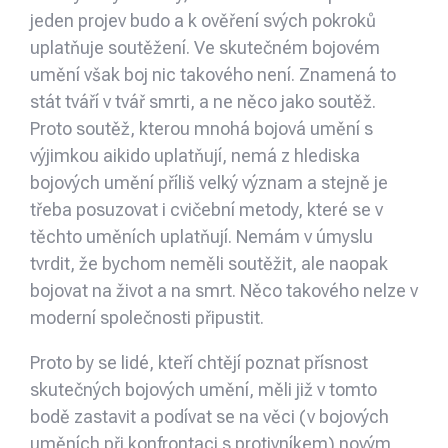
jeden projev budo a k ověření svých pokroků
uplatňuje soutěžení. Ve skutečném bojovém
umění však boj nic takového není. Znamená to
stát tváří v tvář smrti, a ne něco jako soutěž.
Proto soutěž, kterou mnohá bojová umění s
výjimkou aikido uplatňují, nemá z hlediska
bojových umění příliš velký význam a stejně je
třeba posuzovat i cvičební metody, které se v
těchto uměních uplatňují. Nemám v úmyslu
tvrdit, že bychom neměli soutěžit, ale naopak
bojovat na život a na smrt. Něco takového nelze v
moderní společnosti připustit.
Proto by se lidé, kteří chtějí poznat přísnost
skutečných bojových umění, měli již v tomto
bodě zastavit a podívat se na věci (v bojových
uměních při konfrontaci s protivníkem) novým