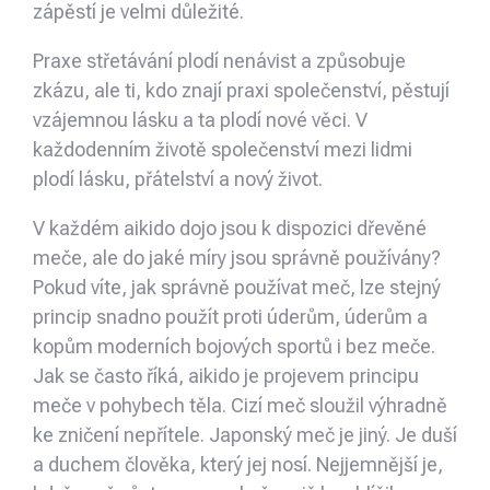
zápěstí je velmi důležité.
Praxe střetávání plodí nenávist a způsobuje
zkázu, ale ti, kdo znají praxi společenství, pěstují
vzájemnou lásku a ta plodí nové věci. V
každodenním životě společenství mezi lidmi
plodí lásku, přátelství a nový život.
V každém aikido dojo jsou k dispozici dřevěné
meče, ale do jaké míry jsou správně používány?
Pokud víte, jak správně používat meč, lze stejný
princip snadno použít proti úderům, úderům a
kopům moderních bojových sportů i bez meče.
Jak se často říká, aikido je projevem principu
meče v pohybech těla. Cizí meč sloužil výhradně
ke zničení nepřítele. Japonský meč je jiný. Je duší
a duchem člověka, který jej nosí. Nejjemnější je,