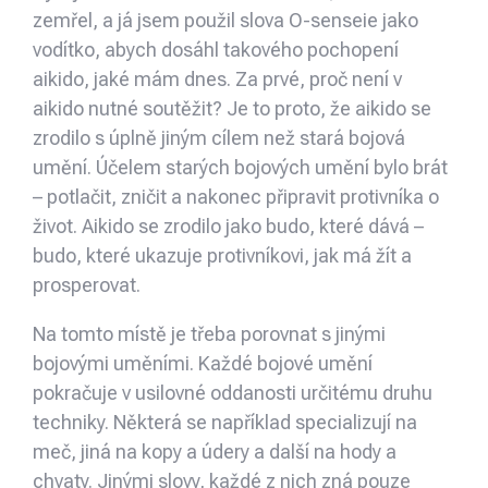
zemřel, a já jsem použil slova O-senseie jako
vodítko, abych dosáhl takového pochopení
aikido, jaké mám dnes. Za prvé, proč není v
aikido nutné soutěžit? Je to proto, že aikido se
zrodilo s úplně jiným cílem než stará bojová
umění. Účelem starých bojových umění bylo brát
– potlačit, zničit a nakonec připravit protivníka o
život. Aikido se zrodilo jako budo, které dává –
budo, které ukazuje protivníkovi, jak má žít a
prosperovat.
Na tomto místě je třeba porovnat s jinými
bojovými uměními. Každé bojové umění
pokračuje v usilovné oddanosti určitému druhu
techniky. Některá se například specializují na
meč, jiná na kopy a údery a další na hody a
chvaty. Jinými slovy, každé z nich zná pouze