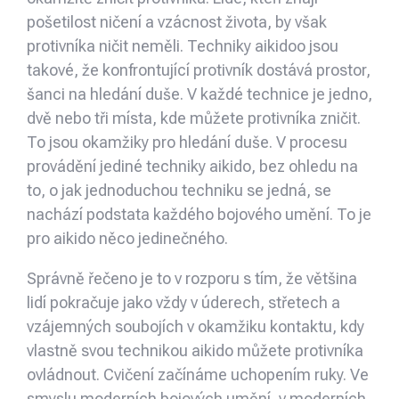
pošetilost ničení a vzácnost života, by však
protivníka ničit neměli. Techniky aikidoo jsou
takové, že konfrontující protivník dostává prostor,
šanci na hledání duše. V každé technice je jedno,
dvě nebo tři místa, kde můžete protivníka zničit.
To jsou okamžiky pro hledání duše. V procesu
provádění jediné techniky aikido, bez ohledu na
to, o jak jednoduchou techniku se jedná, se
nachází podstata každého bojového umění. To je
pro aikido něco jedinečného.
Správně řečeno je to v rozporu s tím, že většina
lidí pokračuje jako vždy v úderech, střetech a
vzájemných soubojích v okamžiku kontaktu, kdy
vlastně svou technikou aikido můžete protivníka
ovládnout. Cvičení začínáme uchopením ruky. Ve
smyslu moderních bojových umění, v moderních