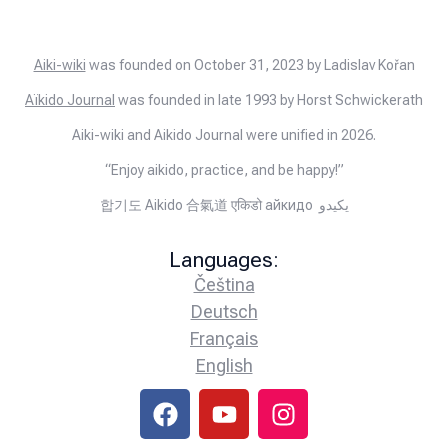
Aiki-wiki
was founded on October 31, 2023 by Ladislav Kořan
Aïkido Journal
was founded in late 1993 by Horst Schwickerath
Aiki-wiki and Aikido Journal were unified in 2026.
“Enjoy aikido, practice, and be happy!”
합기도 Aikido 合氣道 एकिडो айкидо يكيدو
Languages:
Čeština
Deutsch
Français
English