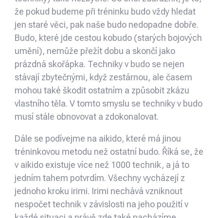
že pokud budeme při tréninku budo vždy hledat
jen staré věci, pak naše budo nedopadne dobře.
Budo, které jde cestou kobudo (starých bojových
umění), nemůže přežít dobu a skončí jako
prázdná skořápka. Techniky v budo se nejen
stávají zbytečnými, když zestárnou, ale časem
mohou také škodit ostatním a způsobit zkázu
vlastního těla. V tomto smyslu se techniky v budo
musí stále obnovovat a zdokonalovat.
Dále se podívejme na aikido, které má jinou
tréninkovou metodu než ostatní budo. Říká se, že
v aikido existuje více než 1000 technik, a já to
jedním tahem potvrdím. Všechny vycházejí z
jednoho kroku irimi. Irimi nechává vzniknout
nespočet technik v závislosti na jeho použití v
každé situaci a právě zde také nacházíme