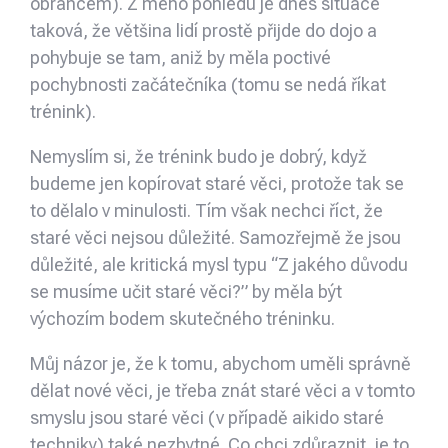
obráncem). Z mého pohledu je dnes situace
taková, že většina lidí prostě přijde do dojo a
pohybuje se tam, aniž by měla poctivé
pochybnosti začátečníka (tomu se nedá říkat
trénink).
Nemyslím si, že trénink budo je dobrý, když
budeme jen kopírovat staré věci, protože tak se
to dělalo v minulosti. Tím však nechci říct, že
staré věci nejsou důležité. Samozřejmě že jsou
důležité, ale kritická mysl typu “Z jakého důvodu
se musíme učit staré věci?” by měla být
výchozím bodem skutečného tréninku.
Můj názor je, že k tomu, abychom uměli správně
dělat nové věci, je třeba znát staré věci a v tomto
smyslu jsou staré věci (v případě aikido staré
techniky) také nezbytné. Co chci zdůraznit, je to,