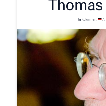
Thomas C
In
Kolumnen
,
Ar