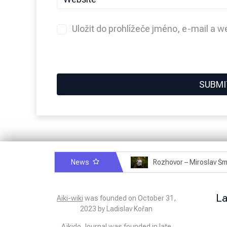
Uložit do prohlížeče jméno, e-mail a 
News
Rozhovor – Michele Quaranta – 2.7.2025
L
Aiki-wiki
was founded on October 31,
2023 by Ladislav Kořan
Aïkido Journal
was founded in late