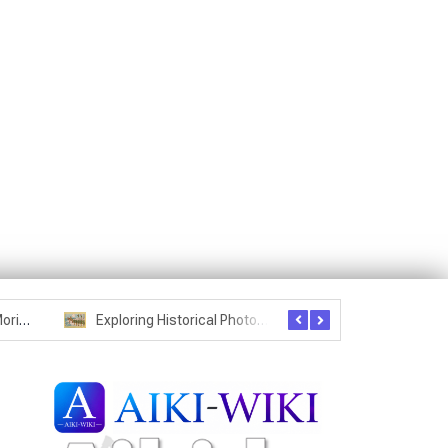
Seznam studentů Moriheie Ueshiby
Exploring Historical Photos – Postcard from the Kwantung Army