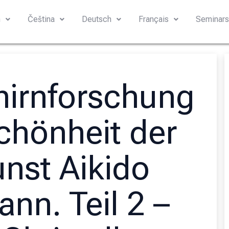
h
Čeština
Deutsch
Français
Seminar
hirnforschung
chönheit der
nst Aikido
ann. Teil 2 –