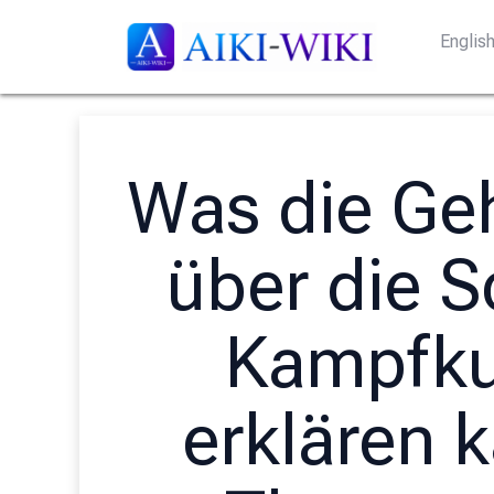
Englis
Was die Ge
über die S
Kampfku
erklären k