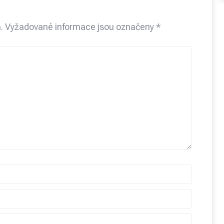
.
Vyžadované informace jsou označeny
*