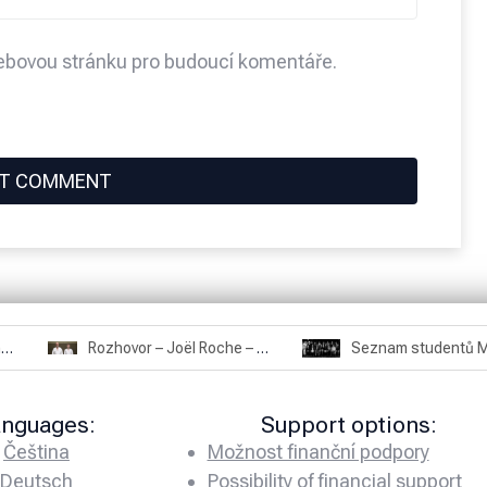
webovou stránku pro budoucí komentáře.
Rozhovor – Miroslav Šmíd – 22.3.2025
Rozhovor – Joël Roche – 12.4.2025 – Praha, Karlín
anguages:
Support options:
Čeština
Možnost finanční podpory
Deutsch
Possibility of financial support