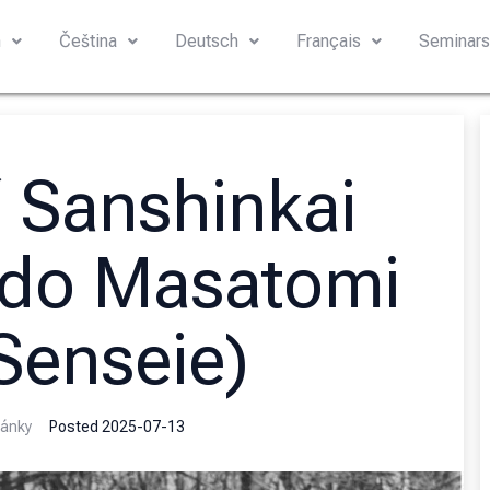
h
Čeština
Deutsch
Français
Seminar
 Sanshinkai
kido Masatomi
Senseie)
ánky
Posted
2025-07-13