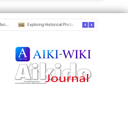
Seznam studentů Moriheie Ueshiby
Exploring Historical Photos – Postcard from the Kwantung Army