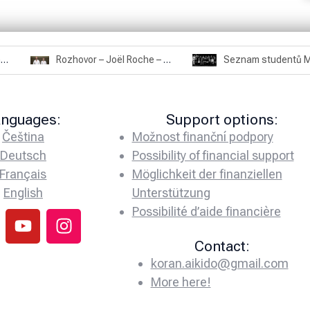
Rozhovor – Miroslav Šmíd – 22.3.2025
Rozhovor – Joël Roche – 12.4.2025 – Praha, Karlín
anguages:
Support options:
Čeština
Možnost finanční podpory
Deutsch
Possibility of financial support
Français
Möglichkeit der finanziellen
English
Unterstützung
Possibilité d’aide financière
Contact:
koran.aikido@gmail.com
More here!