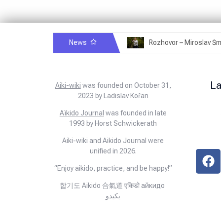
News
Rozhovor – Michele Quaranta – 2.7.2025
L
Aiki-wiki
was founded on October 31,
2023 by Ladislav Kořan
Aïkido Journal
was founded in late
1993 by Horst Schwickerath
Aiki-wiki and Aikido Journal were
unified in 2026.
“Enjoy aikido, practice, and be happy!”
합기도 Aikido 合氣道 एकिडो айкидо
يكيدو