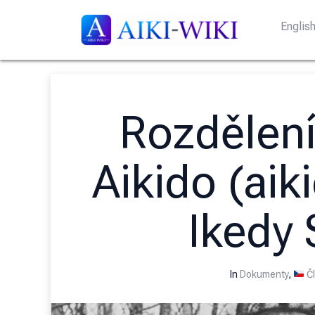
Englis
Rozdělení
Aikido (ai
Ikedy 
In
Dokumenty
,
Čl