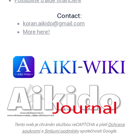
Possibilité d’aide financière
Contact:
koran.aikido@gmail.com
More here!
Tento web je chráněn službou reCAPTCHA a platí
Ochrana
soukromí
a
Smluvní podmínky
společnosti Google.