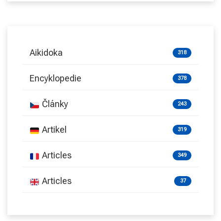
Aikidoka
318
Encyklopedie
378
Články
243
Artikel
319
Articles
349
Articles
37