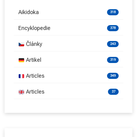
Aikidoka
318
Encyklopedie
378
Články
243
Artikel
319
Articles
349
Articles
37