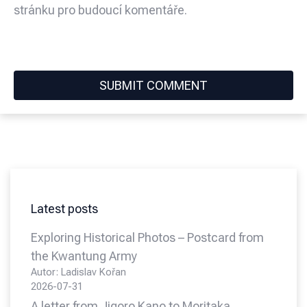
stránku pro budoucí komentáře.
Latest posts
Exploring Historical Photos – Postcard from
the Kwantung Army
Autor: Ladislav Kořan
2026-07-31
A letter from Jigoro Kano to Moritaka