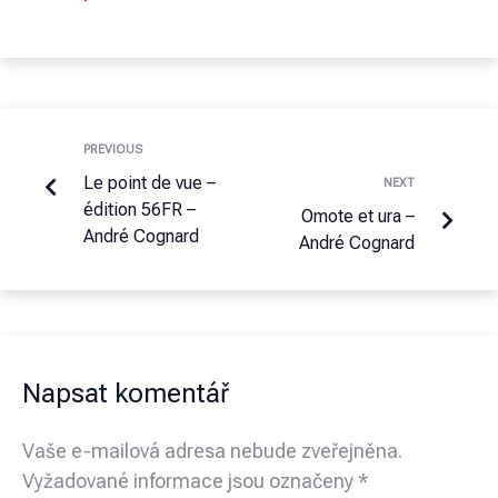
PREVIOUS
Le point de vue –
NEXT
édition 56FR –
Omote et ura –
André Cognard
André Cognard
Napsat komentář
Vaše e-mailová adresa nebude zveřejněna.
Vyžadované informace jsou označeny
*