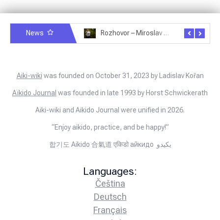
News
Rozhovor – Miroslav Šmíd – 22.3.2025
Rozhovor – Joël Roche – 12.4.2025 – Praha, Karlín
Aiki-wiki
was founded on October 31, 2023 by Ladislav Kořan
Aïkido Journal
was founded in late 1993 by Horst Schwickerath
Aiki-wiki and Aikido Journal were unified in 2026.
“Enjoy aikido, practice, and be happy!”
합기도 Aikido 合氣道 एकिडो айкидо يكيدو
Languages:
Čeština
Deutsch
Français