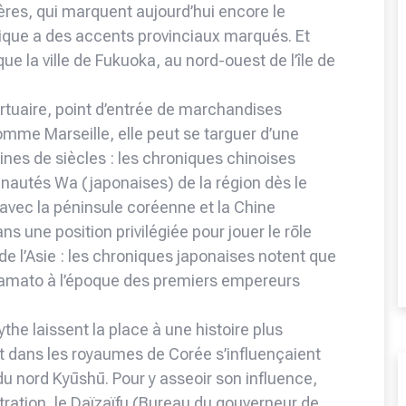
ières, qui marquent aujourd’hui encore le
itique a des accents provinciaux marqués. Et
ue la ville de Fukuoka, au nord-ouest de l’île de
ortuaire, point d’entrée de marchandises
comme Marseille, elle peut se targuer d’une
nes de siècles : les chroniques chinoises
autés Wa (japonaises) de la région dès le
 avec la péninsule coréenne et la Chine
s une position privilégiée pour jouer le rōle
 de l’Asie : les chroniques japonaises notent que
e Yamato à l’époque des premiers empereurs
the laissent la place à une histoire plus
t dans les royaumes de Corée s’influençaient
u nord Kyūshū. Pour y asseoir son influence,
stration, le Daïzaïfu (Bureau du gouverneur de