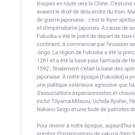
troupes en route vers la Chine. C’est une
avaient le droit de descendre du train. M
de guerre japonaise ; c’est le foyer spiri
et d’impérialisme japonais. À cause de so
Fukuoka a été le point de départ de tous l
continent, à commencer par l’invasion se
Jingo. La région de Fukuoka a été la prin
1281 et a été la base pour l’armada de H
1592 ; finalement c’était la base des opé
japonaise. À notre époque [Fukuoka] a p
une politique extérieure agressive que tout
d’associations expansionnistes et chauvi
inclut Tōyama Mitsuru, Uchida Ryohei, Hir
Nakano Seigo et une foule de patriotes 
Pour revenir à notre époque, aujourd’hui 
nombre d’organisations de yakuza dans to