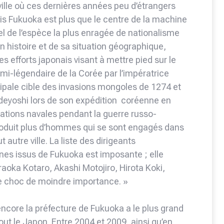
 ville où ces dernières années peu d’étrangers
ais Fukuoka est plus que le centre de la machine
tuel de l’espèce la plus enragée de nationalisme
n histoire et de sa situation géographique,
es efforts japonais visant à mettre pied sur le
mi-légendaire de la Corée par l’impératrice
cipale cible des invasions mongoles de 1274 et
ideyoshi lors de son expédition coréenne en
rations navales pendant la guerre russo-
roduit plus d’hommes qui se sont engagés dans
 autre ville. La liste des dirigeants
nes issus de Fukuoka est imposante ; elle
aoka Kotaro, Akashi Motojiro, Hirota Koki,
de choc de moindre importance. »
encore la préfecture de Fukuoka a le plus grand
ut le Japon. Entre 2004 et 2009, ainsi qu’en