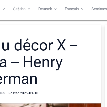
h
Čeština
Deutsch
Français
Seminar
du décor X –
a – Henry
erman
cles
Posted
2025-03-10