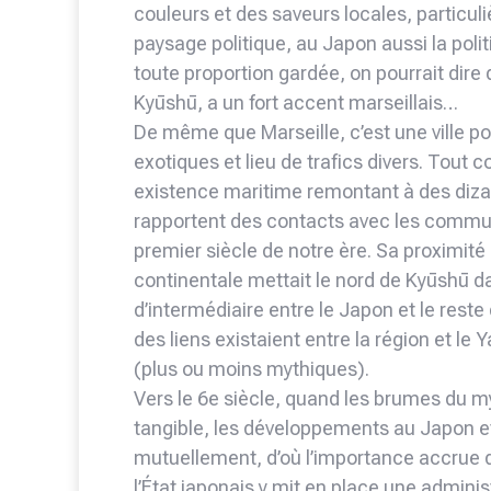
couleurs et des saveurs locales, particul
paysage politique, au Japon aussi la pol
toute proportion gardée, on pourrait dire q
Kyūshū, a un fort accent marseillais…
De même que Marseille, c’est une ville p
exotiques et lieu de trafics divers. Tout 
existence maritime remontant à des dizai
rapportent des contacts avec les commun
premier siècle de notre ère. Sa proximité
continentale mettait le nord de Kyūshū dan
d’intermédiaire entre le Japon et le reste
des liens existaient entre la région et l
(plus ou moins mythiques).
Vers le 6e siècle, quand les brumes du my
tangible, les développements au Japon e
mutuellement, d’où l’importance accrue d
l’État japonais y mit en place une admini