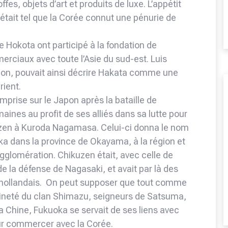
ffes, objets d’art et produits de luxe. L’appétit
tait tel que la Corée connut une pénurie de
e Hokota ont participé à la fondation de
iaux avec toute l’Asie du sud-est. Luis
apon, pouvait ainsi décrire Hakata comme une
rient.
rise sur le Japon après la bataille de
aines au profit de ses alliés dans sa lutte pour
ikuzen à Kuroda Nagamasa. Celui-ci donna le nom
uoka dans la province de Okayama, à la région et
agglomération. Chikuzen était, avec celle de
 la défense de Nagasaki, et avait par là des
hollandais. On peut supposer que tout comme
eraineté du clan Shimazu, seigneurs de Satsuma,
a Chine, Fukuoka se servait de ses liens avec
our commercer avec la Corée.