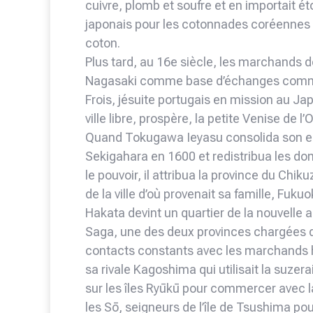
cuivre, plomb et soufre et en importait éto
japonais pour les cotonnades coréennes é
coton.
Plus tard, au 16e siècle, les marchands d
Nagasaki comme base d’échanges commerc
Frois, jésuite portugais en mission au J
ville libre, prospère, la petite Venise de l’O
Quand Tokugawa Ieyasu consolida son emp
Sekigahara en 1600 et redistribua les dom
le pouvoir, il attribua la province du Ch
de la ville d’où provenait sa famille, Fuk
Hakata devint un quartier de la nouvelle 
Saga, une des deux provinces chargées de
contacts constants avec les marchands 
sa rivale Kagoshima qui utilisait la suz
sur les îles Ryūkū pour commercer avec l
les Sō, seigneurs de l’île de Tsushima p