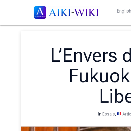
Englis
L’Envers 
Fukuok
Lib
In
Essais
,
Arti