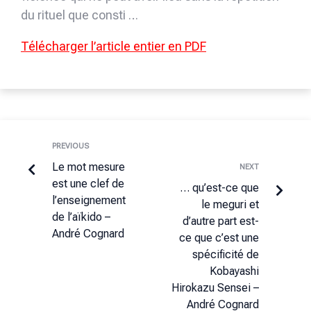
du rituel que consti …
Télécharger l’article entier en PDF
PREVIOUS
Le mot mesure
NEXT
est une clef de
… qu’est-ce que
l’enseignement
le meguri et
de l’aïkido –
d’autre part est-
André Cognard
ce que c’est une
spé­ci­ficité de
Kobayashi
Hirokazu Sensei –
André Cognard