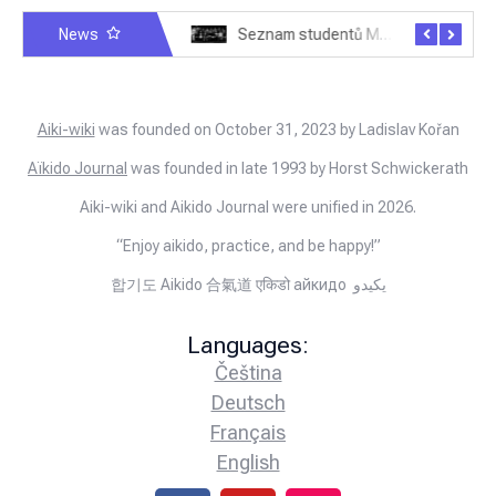
News
Rozhovor – Joël Roche – 12.4.2025 – Praha, Karlín
Seznam studentů Moriheie Ueshiby
Aiki-wiki
was founded on October 31, 2023 by Ladislav Kořan
Aïkido Journal
was founded in late 1993 by Horst Schwickerath
Aiki-wiki and Aikido Journal were unified in 2026.
“Enjoy aikido, practice, and be happy!”
합기도 Aikido 合氣道 एकिडो айкидо يكيدو
Languages:
Čeština
Deutsch
Français
English