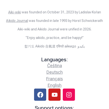
Aiki-wiki
was founded on October 31, 2023 by Ladislav Kořan
Aïkido Journal
was founded in late 1993 by Horst Schwickerath
Aiki-wiki and Aikido Journal were unified in 2026.
“Enjoy aikido, practice, and be happy!”
합기도 Aikido 合氣道 एकिडो айкидо يكيدو
Languages:
Čeština
Deutsch
Français
English
Support options: