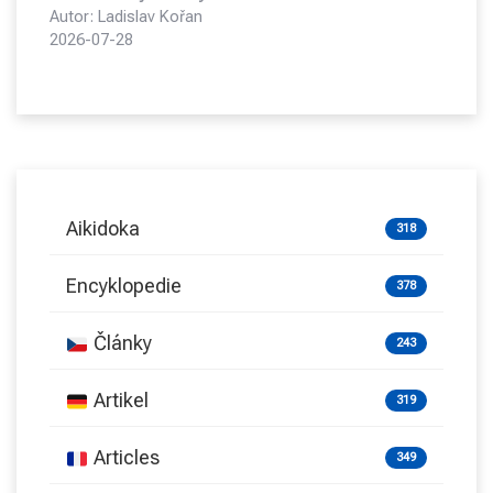
Autor: Ladislav Kořan
2026-07-28
Aikidoka
318
Encyklopedie
378
Články
243
Artikel
319
Articles
349