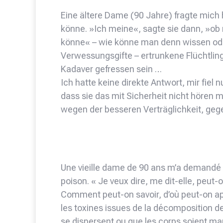
Eine ältere Dame (90 Jahre) fragte mich
könne. »Ich meine«, sagte sie dann, »o
könne« – wie könne man denn wissen oder
Verwessungsgifte – ertrunkene Flüchtling
Kadaver gefressen sein …
Ich hatte keine direkte Antwort, mir fiel 
dass sie das mit Sicherheit nicht hören m
wegen der besseren Verträglichkeit, geg
Une vieille dame de 90 ans m’a demandé 
poison. « Je veux dire, me dit-elle, peu
Comment peut-on savoir, d’où peut-on a
les toxines issues de la décomposition d
se dispersent ou que les corps soient 