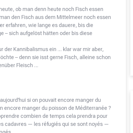
 heute, ob man denn heute noch Fisch essen
b man den Fisch aus dem Mittelmeer noch essen
 erfahren, wie lange es dauere, bis die
e – sich aufgelöst hätten oder bis diese
nur der Kannibalismus ein … klar war mir aber,
öchte – denn sie isst gerne Fisch, alleine schon
enüber Fleisch …
aujourd’hui si on pouvait encore manger du
t-on encore manger du poisson de Méditerranée ?
pprendre combien de temps cela prendra pour
es cadavres — les réfugiés qui se sont noyés —
mangés…