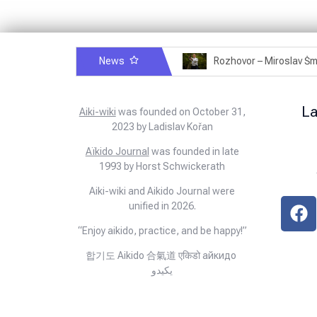
News
Rozhovor – Michele Quaranta – 2.7.2025
L
Aiki-wiki
was founded on October 31,
2023 by Ladislav Kořan
Aïkido Journal
was founded in late
1993 by Horst Schwickerath
Aiki-wiki and Aikido Journal were
unified in 2026.
“Enjoy aikido, practice, and be happy!”
합기도 Aikido 合氣道 एकिडो айкидо
يكيدو