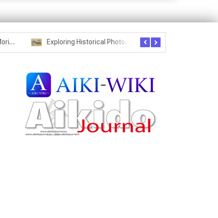
Seznam studentů Moriheie Ueshiby
Exploring Historical Photos – Postcard from the Kwantung Army