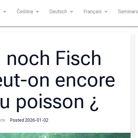
h
Čeština
Deutsch
Français
Seminar
 noch Fisch
eut-on encore
u poisson ¿
xte
Posted
2026-01-02