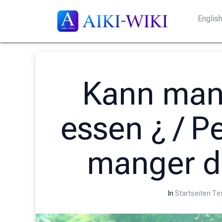
Englis
Kann man
essen ¿ / P
manger d
In
Startseiten Te