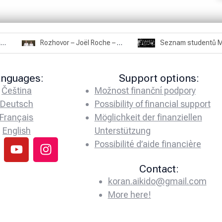
Rozhovor – Miroslav Šmíd – 22.3.2025
Rozhovor – Joël Roche – 12.4.2025 – Praha, Karlín
anguages:
Support options:
Čeština
Možnost finanční podpory
Deutsch
Possibility of financial support
Français
Möglichkeit der finanziellen
English
Unterstützung
Possibilité d’aide financière
Contact:
koran.aikido@gmail.com
More here!