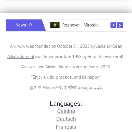
News
Rozhovor – Miroslav Šmíd – 22.3.2025
Rozhovor – Joël Roche – 12.4.2025 – Praha, Karlín
Aiki-wiki
was founded on October 31, 2023 by Ladislav Kořan
Aïkido Journal
was founded in late 1993 by Horst Schwickerath
Aiki-wiki and Aikido Journal were unified in 2026.
“Enjoy aikido, practice, and be happy!”
합기도 Aikido 合氣道 एकिडो айкидо يكيدو
Languages:
Čeština
Deutsch
Français