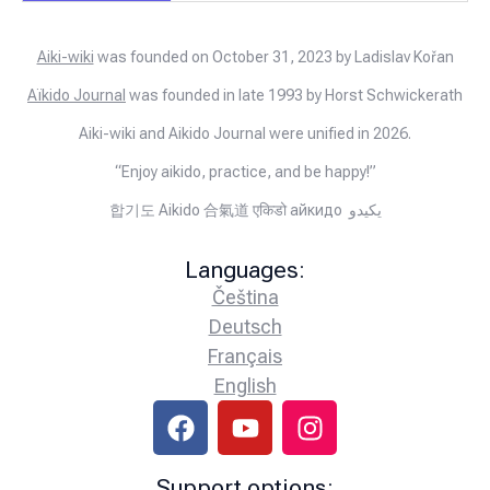
Aiki-wiki
was founded on October 31, 2023 by Ladislav Kořan
Aïkido Journal
was founded in late 1993 by Horst Schwickerath
Aiki-wiki and Aikido Journal were unified in 2026.
“Enjoy aikido, practice, and be happy!”
합기도 Aikido 合氣道 एकिडो айкидо يكيدو
Languages:
Čeština
Deutsch
Français
English
Support options: