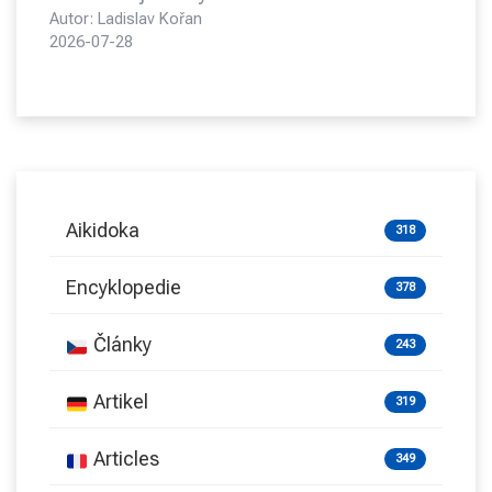
Autor: Ladislav Kořan
2026-07-28
Aikidoka
318
Encyklopedie
378
Články
243
Artikel
319
Articles
349