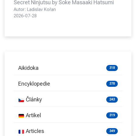
Secret Ninjutsu by Soke Masaaki Hatsumi
Autor: Ladislav Kořan
2026-07-28
Aikidoka
318
Encyklopedie
378
Články
243
Artikel
319
Articles
349