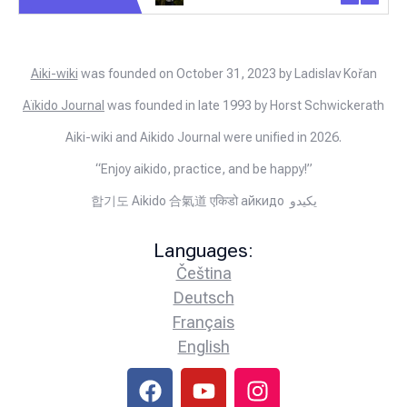
Aiki-wiki
was founded on October 31, 2023 by Ladislav Kořan
Aïkido Journal
was founded in late 1993 by Horst Schwickerath
Aiki-wiki and Aikido Journal were unified in 2026.
“Enjoy aikido, practice, and be happy!”
합기도 Aikido 合氣道 एकिडो айкидо يكيدو
Languages:
Čeština
Deutsch
Français
English