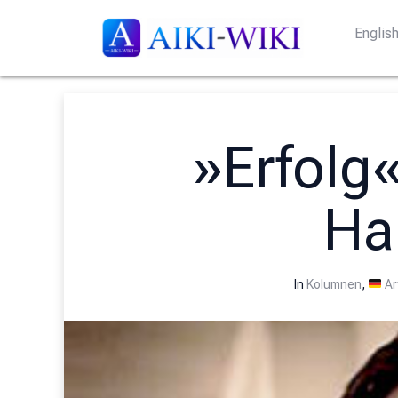
Englis
»Erfolg
Ha
In
Kolumnen
,
Ar