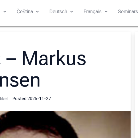
h
Čeština
Deutsch
Français
Seminar
« – Markus
nsen
tikel
Posted
2025-11-27