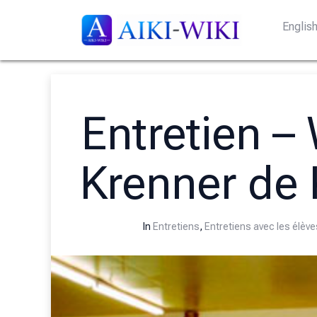
Englis
Entretien –
Krenner de 
In
Entretiens
,
Entretiens avec les élèv