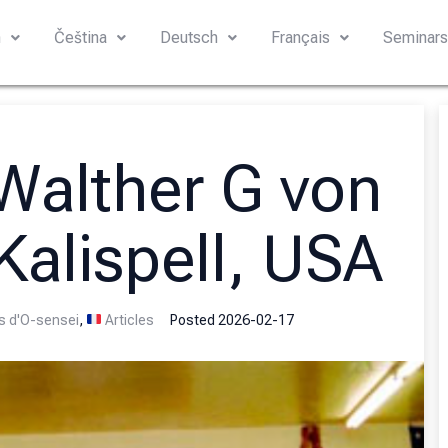
h
Čeština
Deutsch
Français
Seminar
 Walther G von
Kalispell, USA
es d'O-sensei
,
Articles
Posted
2026-02-17