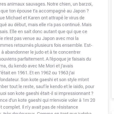
tres animaux sauvages. Notre chien, un barzoï,
-ce que ton épouse t’a accompagné au Japon ?
que Michael et Karen ont attrapé le virus de
iqué au début, mais elle n’a pas continué. Mais
aisais. Elle en sait donc autant que qui que ce
 Elle n’est pas venue au Japon avec moi la
sommes retournés plusieurs fois ensemble. Est-
 à abandonner le judo et à te concentrer
 souviens parfaitement. A l’époque je faisais du
ma, du kendo avec Me Mori et j’avais
tait en 1961. Et en 1962 ou 1963 j’ai
fondateur. Son kote gaeshi et son style m’ont
er tout le reste, sauf le kendo et le iaïdo, pour
uoi son kote gaeshi était-il si impressionnant ?
ience d’un kote gaeshi qui m’envoie voler à 1m 20
et complet. Il n’y avait pas de résistance
très, très douloureux. Comme en tant que judoka