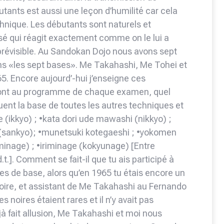
utants est aussi une leçon d’humilité car cela
echnique. Les débutants sont naturels et
é qui réagit exactement comme on le lui a
 prévisible. Au Sandokan Dojo nous avons sept
s «les sept bases». Me Takahashi, Me Tohei et
5. Encore aujourd’-hui j’enseigne ces
 sont au programme de chaque examen, quel
uent la base de toutes les autres techniques et
sae (ikkyo) ; •kata dori ude mawashi (nikkyo) ;
i (sankyo); •munetsuki kotegaeshi ; •yokomen
inage) ; •iriminage (kokyunage) [Entre
t.]. Comment se fait-il que tu ais participé à
ues de base, alors qu’en 1965 tu étais encore un
noire, et assistant de Me Takahashi au Fernando
s noires étaient rares et il n’y avait pas
à fait allusion, Me Takahashi et moi nous