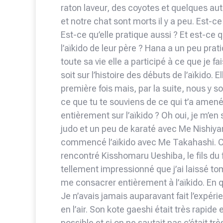
raton laveur, des coyotes et quelques au
et notre chat sont morts il y a peu. Est
Est-ce qu’elle pratique aussi ? Et est-ce 
l’aïkido de leur père ? Hana a un peu prat
toute sa vie elle a participé à ce que je f
soit sur l’histoire des débuts de l’aïkido.
première fois mais, par la suite, nous y 
ce que tu te souviens de ce qui t’a amené
entièrement sur l’aïkido ? Oh oui, je m’en
judo et un peu de karaté avec Me Nishiya
commencé l’aïkido avec Me Takahashi. C’é
rencontré Kisshomaru Ueshiba, le fils du 
tellement impressionné que j’ai laissé tomb
me consacrer entièrement à l’aïkido. En q
Je n’avais jamais auparavant fait l’expér
en l’air. Son kote gaeshi était très rapide 
possible et si on ne sautait pas c’était 