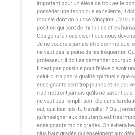
important pour un élève de trouver le bon
posséder une technique excellente, il doi
modèle dont on puisse s’inspirer. J’ai v
position qui sont de minables êtres humai
Ces gens là nous disent que nous devons t
Je ne voudrais jamais être comme eux, e
ne vaut pas la peine de les fréquenter. Q
professeur, il doit se demander pourquoi il 
Il n’est pas possible pour l’élève d’avoir 
celui-ci n’a pas la qualité spirituelle que 
enseignants sont trop jeunes et ne peuven
n’admettront jamais qu’ils ne savent pas. 
ne veut pas remplir son rôle dans la relat
oui, que leur fais-tu travailler ? Oui, j’e
qu’enseigner aux débutants est très import
enseignants moins gradés. On évitera be
plus haut gradés qui enseignent aux débu