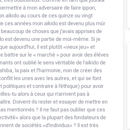
 permettre à mon adversaire de faire ippon,
ton aïkido au cours de ces quinze ou vingt
 de ces années mon aïkido est devenu plus mûr
ilé beaucoup de choses que j’avais apprises de
ido est devenu une partie de moi-même. Si je
ue aujourd’hui, il est plutôt «vieux jeu» et
me battre sur le « marché » pour avoir des élèves
nts ont oublié le sens véritable de l’aïkido de
eshiba, la paix et l’harmonie, non de créer des
flit les unes avec les autres, et qui se font
litiques et contraire à l’éthique) pour avoir
les-tu alors à ceux qui n’arrivent pas à
ître. Doivent-ils rester et essayer de mettre en
 as mentionnés ? Il ne faut pas oublier que ces
ectivité» alors que la plupart des fondateurs de
nnent de sociétés «d’individus» ? Il est très