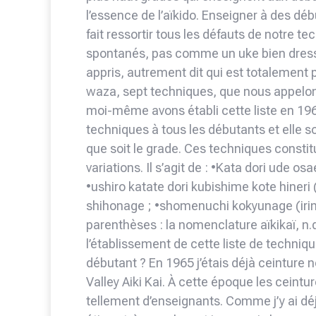
l’essence de l’aïkido. Enseigner à des déb
fait ressortir tous les défauts de notre t
spontanés, pas comme un uke bien dress
appris, autrement dit qui est totalement
waza, sept techniques, que nous appelon
moi-même avons établi cette liste en 196
techniques à tous les débutants et elle
que soit le grade. Ces techniques constit
variations. Il s’agit de : •Kata dori ude o
•ushiro katate dori kubishime kote hiner
shihonage ; •shomenuchi kokyunage (irim
parenthèses : la nomenclature aïkikaï, n.d.
l’établissement de cette liste de techniq
débutant ? En 1965 j’étais déjà ceinture 
Valley Aiki Kai. À cette époque les ceinture
tellement d’enseignants. Comme j’y ai déj