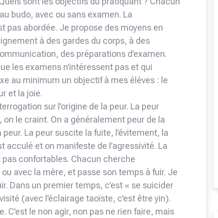
Quels sont les objectifs du pratiquant ? Chacun
te au budo, avec ou sans examen. La
’est pas abordée. Je propose des moyens en
seignement à des gardes du corps, à des
 communication, des préparations d’examen.
ue les examens n’intéressent pas et qui
ixe au minimum un objectif à mes élèves : le
 et la joie.
errogation sur l’origine de la peur. La peur
, on le craint. On a généralement peur de la
 peur. La peur suscite la fuite, l’évitement, la
t acculé et on manifeste de l’agressivité. La
nt pas confortables. Chacun cherche
ou avec la mère, et passe son temps à fuir. Je
uir. Dans un premier temps, c’est « se suicider
visité (avec l’éclairage taoïste, c’est être yin).
e. C’est le non agir, non pas ne rien faire, mais