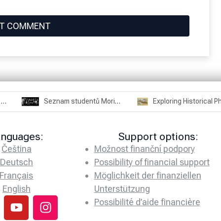
Seznam studentů Moriheie Ueshiby
Exploring Historical Photos – Postcard from the Kwantung Army
anguages:
Support options:
Čeština
Možnost finanční podpory
Deutsch
Possibility of financial support
Français
Möglichkeit der finanziellen
English
Unterstützung
Possibilité d’aide financière