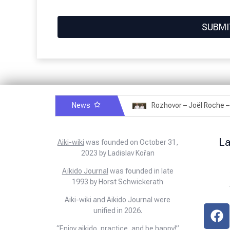
Rozhovor – Miroslav Šmíd – 22.3.2025
News
Rozhovor – Joël Roche – 12.4.2025 – Praha, Karlín
L
Aiki-wiki
was founded on October 31,
2023 by Ladislav Kořan
Aïkido Journal
was founded in late
1993 by Horst Schwickerath
Aiki-wiki and Aikido Journal were
unified in 2026.
“Enjoy aikido, practice, and be happy!”