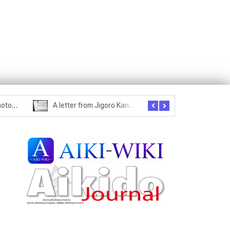
A letter from Jigoro Kano to Moritaka Ueshiba
Exploring Historical Photos – Kisshomaru Ueshiba and calligraphy