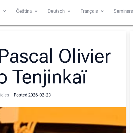
h
Čeština
Deutsch
Français
Seminar
Pascal Olivier
do Tenjinkaï
icles
Posted
2026-02-23