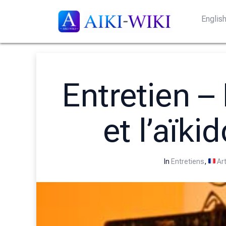
Englis
Entretien – 
et l’aïki
In
Entretiens
,
Art