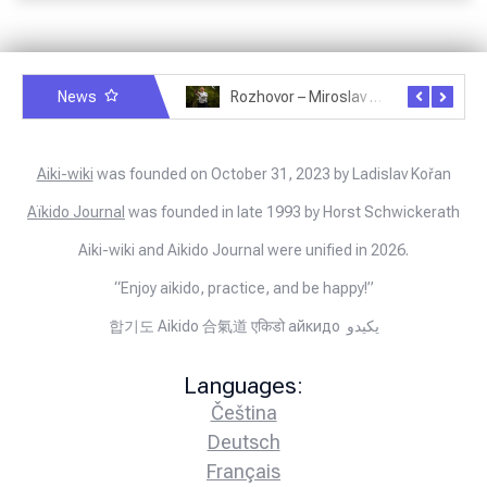
News
Rozhovor – Miroslav Šmíd – 22.3.2025
Rozhovor – Joël Roche – 12.4.2025 – Praha, Karlín
Aiki-wiki
was founded on October 31, 2023 by Ladislav Kořan
Aïkido Journal
was founded in late 1993 by Horst Schwickerath
Aiki-wiki and Aikido Journal were unified in 2026.
“Enjoy aikido, practice, and be happy!”
합기도 Aikido 合氣道 एकिडो айкидо يكيدو
Languages:
Čeština
Deutsch
Français