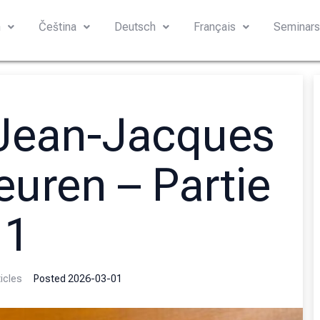
h
Čeština
Deutsch
Français
Seminar
 Jean-Jacques
euren – Partie
1
icles
Posted
2026-03-01