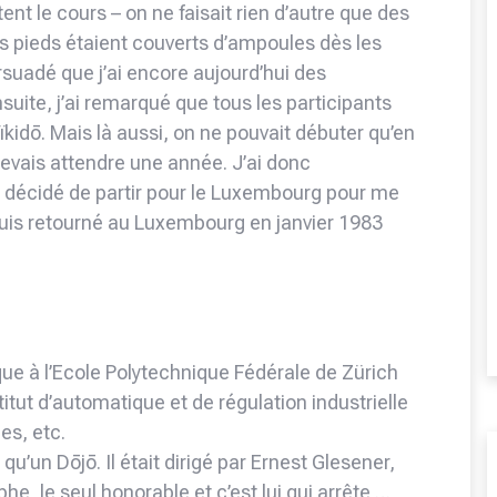
ent le cours – on ne faisait rien d’autre que des
es pieds étaient couverts d’ampoules dès les
suadé que j’ai encore aujourd’hui des
uite, j’ai remarqué que tous les participants
aïkidō. Mais là aussi, on ne pouvait débuter qu’en
devais attendre une année. J’ai donc
s décidé de partir pour le Luxembourg pour me
suis retourné au Luxembourg en janvier 1983
ique à l’Ecole Polytechnique Fédérale de Zürich
stitut d’automatique et de régulation industrielle
es, etc.
qu’un Dōjō. Il était dirigé par Ernest Glesener,
phe, le seul honorable et c’est lui qui arrête …