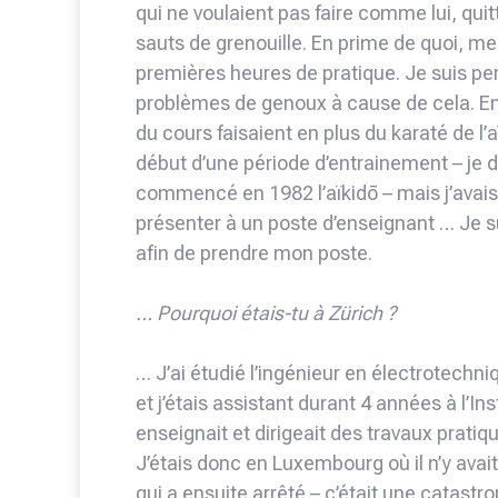
qui ne voulaient pas faire comme lui, quitt
sauts de grenouille. En prime de quoi, m
premières heures de pratique. Je suis per
problèmes de genoux à cause de cela. Ens
du cours faisaient en plus du karaté de l’
début d’une période d’entrainement – je 
commencé en 1982 l’aïkidō – mais j’avai
présenter à un poste d’enseignant … Je 
afin de prendre mon poste.
… Pourquoi étais-tu à Zürich ?
… J’ai étudié l’ingénieur en électrotechn
et j’étais assistant durant 4 années à l’In
enseignait et dirigeait des travaux pratiqu
J’étais donc en Luxembourg où il n’y avait 
qui a ensuite arrêté – c’était une catastro