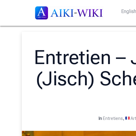
Englis
Entretien –
(Jisch) Sch
In
Entretiens
,
Art