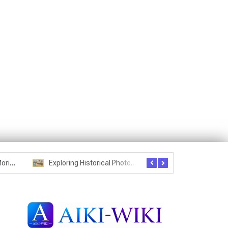
Seznam studentů Moriheie Ueshiby
Exploring Historical Photos – Postcard from the Kwantung Army