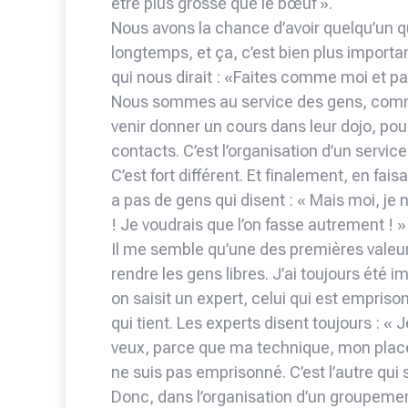
être plus grosse que le bœuf ».
Nous avons la chance d’avoir quelqu’un q
longtemps, et ça, c’est bien plus importa
qui nous dirait : «Faites comme moi et p
Nous sommes au service des gens, comm
venir donner un cours dans leur dojo, pou
contacts. C’est l’organisation d’un service
C’est fort différent. Et finalement, en fa
a pas de gens qui disent : « Mais moi, je
! Je voudrais que l’on fasse autrement ! » P
Il me semble qu’une des premières valeurs
rendre les gens libres. J’ai toujours été
on saisit un expert, celui qui est emprison
qui tient. Les experts disent toujours : « Je
veux, parce que ma technique, mon place
ne suis pas emprisonné. C’est l’autre qu
Donc, dans l’organisation d’un groupemen