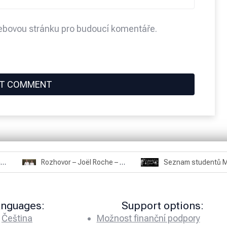
webovou stránku pro budoucí komentáře.
Rozhovor – Miroslav Šmíd – 22.3.2025
Rozhovor – Joël Roche – 12.4.2025 – Praha, Karlín
anguages:
Support options:
Čeština
Možnost finanční podpory