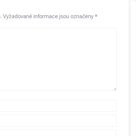
.
Vyžadované informace jsou označeny
*