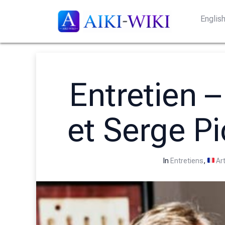
Englis
Entretien 
et Serge Pic
In
Entretiens
,
Art