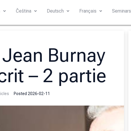
h
Čeština
Deutsch
Français
Seminar
– Jean Burnay
rit – 2 partie
icles
Posted
2026-02-11