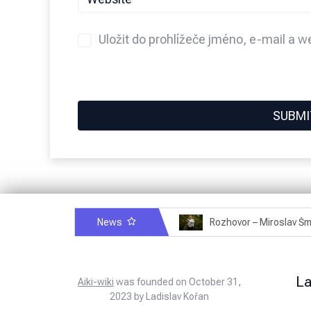
Uložit do prohlížeče jméno, e-mail a 
News
Rozhovor – Michele Quaranta – 2.7.2025
L
Aiki-wiki
was founded on October 31,
2023 by Ladislav Kořan