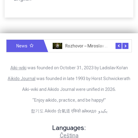
News
Rozhovor – Miroslav Šmíd – 22.3.2025
Rozhovor – Joël Roche – 12.4.2025 – Praha, Karlín
Aiki-wiki
was founded on October 31, 2023 by Ladislav Kořan
Aïkido Journal
was founded in late 1993 by Horst Schwickerath
Aiki-wiki and Aikido Journal were unified in 2026.
“Enjoy aikido, practice, and be happy!”
합기도 Aikido 合氣道 एकिडो айкидо يكيدو
Languages:
Čeština