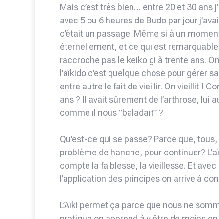
Mais c’est très bien… entre 20 et 30 ans j
avec 5 ou 6 heures de Budo par jour j’avai
c’était un passage. Même si à un moment o
éternellement, et ce qui est remarquable 
raccroche pas le keiko gi à trente ans. On
l’aïkido c’est quelque chose pour gérer sa
entre autre le fait de vieillir. On vieillit
ans ? Il avait sûrement de l’arthrose, lui
comme il nous ”baladait” ?
Qu’est-ce qui se passe? Parce que, tous,
problème de hanche, pour continuer? L’aïki
compte la faiblesse, la vieillesse. Et avec 
l’application des principes on arrive à co
L’Aïki permet ça parce que nous ne somme
pratique on apprend à y être de moins en 