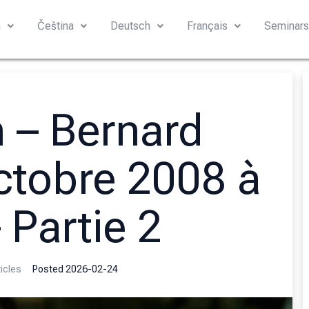
h
Čeština
Deutsch
Français
Seminar
n – Bernard
ctobre 2008 à
 Partie 2
icles
Posted
2026-02-24