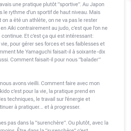
’avais une pratique plutôt ”sportive”. Au Japon
s le rythme d’un sportif de haut niveau. Mais
n a été un athlète, on ne va pas le rester
en Aïki contrairement au judo, c’est que l’on ne
 continue. Et c’est ça qui est intéressant:
 vie, pour gérer ses forces et ses faiblesses et
 ! Comment Me Yamaguchi faisait-il à soixante-dix
 aussi. Comment faisait-il pour nous ”balader”
 nous avons vieilli. Comment faire avec mon
do c’est pour la vie, la pratique prend en
les techniques, le travail sur l’énergie et
ntinuer à pratiquer… et à progresser.
s pas dans la ”surenchère”. Ou plutôt, avec la
moins. Être dans la ”surenchère” c’est