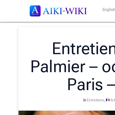
Englis
Entretie
Palmier – o
Paris –
In
Entretiens
,
Art