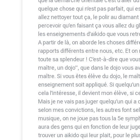
que la démarche orientale c’est d’aller du 
quelque chose qui n’est pas parfait, qui 
allez nettoyer tout ça, le polir au diamant
percevoir qu’en faisant ça vous allez du glo
les enseignements d’aïkido que vous retr
A partir de là, on aborde les choses diff
rapports différents entre nous, etc. Et on
toute sa splendeur ! C’est-à-dire que vou
maître, un dojo”, que dans le dojo vous av
maître. Si vous êtes élève du dojo, le ma
enseignement soit appliqué. Si quelqu’un 
cela l’intéresse, il devient mon élève, si cel
Mais je ne vais pas juger quelqu’un qui a 
selon mes convictions, les autres font se
musique, on ne joue pas tous la 5e symph
aura des gens qui en fonction de leur jug
trouver un aïkido qui leur plait, pour le plu