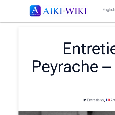
Englis
Entreti
Peyrache – 
In
Entretiens
,
Art