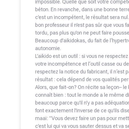
impossible. Quelle que soit votre compét
béton. En revanche, dans une bonne terre
c’est un incompétent, le résultat sera nu
bon professeur il n’est pas sûr que vous f
tordu, pas plus qu’on ne peut faire pousse
Beaucoup d’aïkidokas, du fait de l‘hypert
autonomie.
L’aïkido est un outil : si vous ne respect
votre incompétence et l‘outil casse ou d
respectez la notice du fabricant, il n‘est 
résultat : cela dépend de vos qualités pe
Alors, que fait-on? On récite sa leçon– le
connaît bien : tout le monde a le même 
beaucoup parce qu’il n’y a pas adéquation:
font exactement l’inverse de ce qu’ils dis
maaï: ”Vous devez faire un pas pour mettr
c’est lui qui va vous sauter dessus et va s