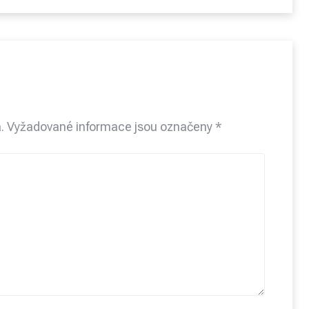
.
Vyžadované informace jsou označeny
*