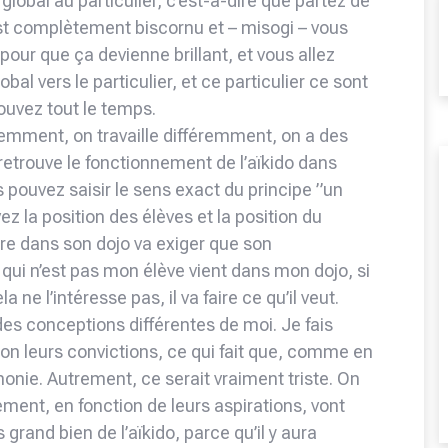
global au particulier, c’est-à-dire que partez de
est complètement biscornu et – misogi – vous
 pour que ça devienne brillant, et vous allez
bal vers le particulier, et ce particulier ce sont
ouvez tout le temps.
éremment, on travaille différemment, on a des
 retrouve le fonctionnement de l’aïkido dans
s pouvez saisir le sens exact du principe ”un
ez la position des élèves et la position du
ître dans son dojo va exiger que son
qui n’est pas mon élève vient dans mon dojo, si
a ne l’intéresse pas, il va faire ce qu’il veut.
des conceptions différentes de moi. Je fais
lon leurs convictions, ce qui fait que, comme en
onie. Autrement, ce serait vraiment triste. On
ement, en fonction de leurs aspirations, vont
s grand bien de l’aïkido, parce qu’il y aura