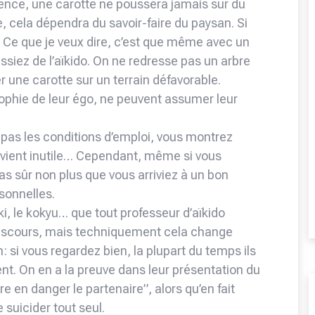
ence, une carotte ne poussera jamais sur du
, cela dépendra du savoir-faire du paysan. Si
l. Ce que je veux dire, c’est que même avec un
assiez de l’aïkido. On ne redresse pas un arbre
r une carotte sur un terrain défavorable.
rophie de leur égo, ne peuvent assumer leur
ez pas les conditions d’emploi, vous montrez
evient inutile… Cependant, même si vous
pas sûr non plus que vous arriviez à un bon
rsonnelles.
 ki, le kokyu… que tout professeur d’aïkido
discours, mais techniquement cela change
 si vous regardez bien, la plupart du temps ils
ent. On en a la preuve dans leur présentation du
e en danger le partenaire”, alors qu’en fait
e suicider tout seul.