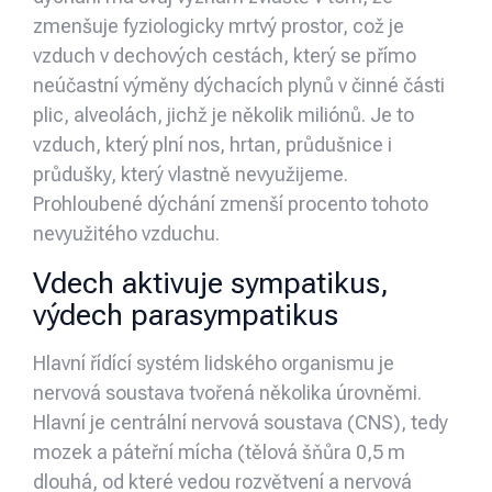
zmenšuje fyziologicky mrtvý prostor, což je
vzduch v dechových cestách, který se přímo
neúčastní výměny dýchacích plynů v činné části
plic, alveolách, jichž je několik miliónů. Je to
vzduch, který plní nos, hrtan, průdušnice i
průdušky, který vlastně nevyužijeme.
Prohloubené dýchání zmenší pro­cento tohoto
nevyužitého vzduchu.
Vdech aktivuje sympatikus,
výdech parasympatikus
Hlavní řídící systém lidského organismu je
nervová soustava tvořená několika úrovněmi.
Hlavní je centrální nervová soustava (CNS), tedy
mozek a páteřní mícha (tělová šňůra 0,5 m
dlouhá, od které vedou rozvětvení a nervová