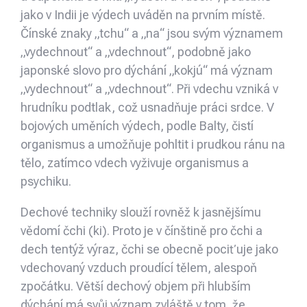
jako v Indii je výdech uváděn na prvním místě.
Čínské znaky „tchu“ a „na“ jsou svým významem
„vydechnout“ a „vdechnout“, podobně jako
japonské slovo pro dýchání „kokjú“ má význam
„vydechnout“ a „vdechnout“. Při vdechu vzniká v
hrudníku podtlak, což usnadňuje práci srdce. V
bojových uměních výdech, podle Balty, čistí
organismus a umožňuje pohltit i prudkou ránu na
tělo, zatímco vdech vyživuje organismus a
psychiku.
Dechové techniky slouží rovněž k jasnějšímu
vědomí čchi (ki). Proto je v čínštině pro čchi a
dech tentýž výraz, čchi se obecně pociťuje jako
vdechovaný vzduch proudící tělem, alespoň
zpočátku. Větší dechový objem při hlubším
dýchání má svůj význam zvláště v tom, že