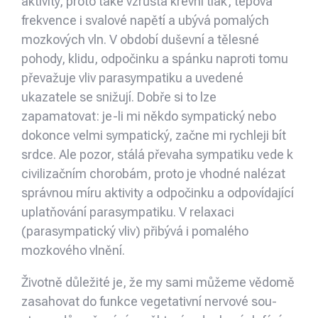
aktivity, proto také vzrůstá krevní tlak, tepová
frekvence i svalové napětí a ubývá pomalých
mozko­vých vln. V období duševní a tělesné
pohody, klidu, odpočinku a spánku naproti tomu
převažuje vliv parasympatiku a uvedené
ukazatele se snižují. Dobře si to lze
zapamatovat: je-li mi někdo sym­patický nebo
dokonce velmi sympatický, začne mi rychleji bít
srdce. Ale pozor, stálá převaha sym­patiku vede k
civilizačním chorobám, proto je vhodné nalézat
správnou míru aktivity a odpočinku a odpovídající
uplatňování parasympatiku. V relaxaci
(parasympatický vliv) přibývá i pomalého
mozkového vlnění.
Životně důležité je, že my sami můžeme vědomě
zasahovat do funkce vegetativní nervové sou­