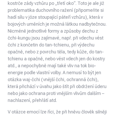
kostrče zády vzhůru po „třetí oko“. Toto je ale již
problematika duchovního ražení (připomeňte si
hadí sílu v józe stoupající páteří vzhůru), která v
bojových uměních je možná látkou nadby­tečnou.
Nicméně jednotlivé formy a způsoby dechu z
čchi-kungu jsou zajímavé, např. při vdechu vést
čchi z končetin do tan-tchienu, při výdechu
opačně, nebo z povrchu těla, tedy kůže, do tan-
tchienu a opačně, nebo vést vdech jen do kostry
atd., a nepochybně mají také vliv na tok bio­
energie podle vlastní volby. A nemusí to být jen
otázka waj-čchi (vnější čchi, ochranná čchi),
která přichází v úvahu jako štít při obdržení úderu
nebo jako ochrana proti vnějším vlivům dalším –
nachlazení, přehřátí atd.
V otázce emocí lze říci, že při hněvu člověk silněji