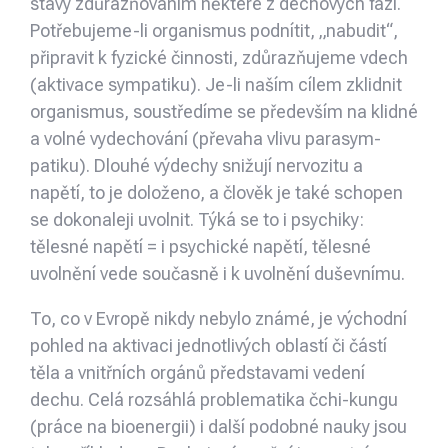
stavy zdůrazňováním některé z dechových fází.
Potřebujeme-li organismus podnítit, „nabudit“,
připravit k fyzické činnosti, zdůrazňujeme vdech
(aktivace sympatiku). Je-li naším cílem zklidnit
organismus, soustředíme se především na klidné
a volné vydechování (převaha vlivu parasym­
patiku). Dlouhé výdechy snižují nervozitu a
napětí, to je doloženo, a člověk je také schopen
se dokonaleji uvolnit. Týká se to i psychiky:
tělesné napětí = i psychické napětí, tělesné
uvolnění vede současně i k uvolnění duševnímu.
To, co v Evropě nikdy nebylo známé, je východní
pohled na aktivaci jednotlivých oblastí či částí
těla a vnitřních orgánů představami vedení
dechu. Celá rozsáhlá problematika čchi-kungu
(práce na bioenergii) i další podobné nauky jsou