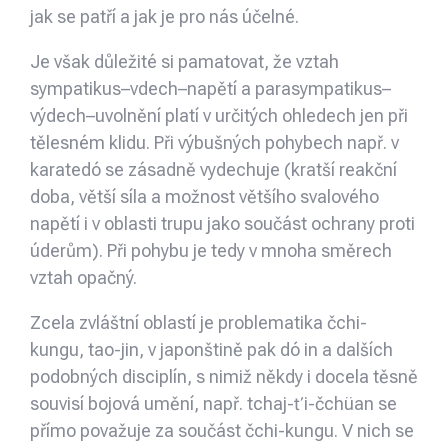
jak se patří a jak je pro nás účelné.
Je však důležité si pamatovat, že vztah
sympatikus–vdech–napětí a parasympatikus–
výdech–uvolnění platí v určitých ohledech jen při
tělesném klidu. Při výbušných pohybech např. v
karatedó se zásadně vydechuje (kratší reakční
doba, větší síla a možnost většího svalového
napětí i v oblasti trupu jako součást ochrany proti
úderům). Při pohybu je tedy v mnoha směrech
vztah opačný.
Zcela zvláštní oblastí je problematika čchi-
kungu, tao-jin, v japonštině pak dó in a dalších
podobných disciplín, s nimiž někdy i docela těsně
souvisí bojová umění, např. tchaj-ťi-čchüan se
přímo považuje za součást čchi-kungu. V nich se