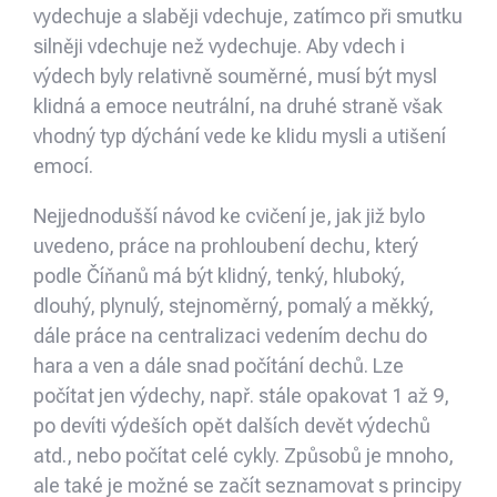
vydechuje a slaběji vdechuje, zatímco při smutku
silněji vdechuje než vydechuje. Aby vdech i
výdech byly relativně souměrné, musí být mysl
klidná a emoce neutrální, na druhé straně však
vhodný typ dýchání vede ke klidu mysli a utišení
emocí.
Nejjednodušší návod ke cvičení je, jak již bylo
uvedeno, práce na prohloubení dechu, který
podle Číňanů má být klidný, tenký, hluboký,
dlouhý, plynulý, stejnoměrný, pomalý a měkký,
dále práce na centralizaci vedením dechu do
hara a ven a dále snad počítání dechů. Lze
počítat jen výdechy, např. stále opakovat 1 až 9,
po devíti výdeších opět dalších devět výdechů
atd., nebo počítat celé cykly. Způsobů je mnoho,
ale také je možné se začít seznamovat s principy