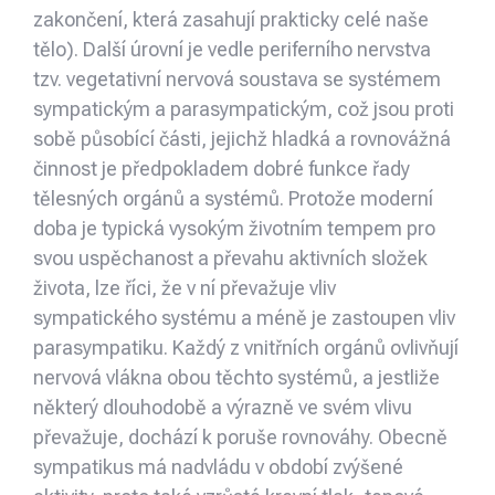
zakončení, která zasahují prakticky celé naše
tělo). Další úrovní je vedle periferního nervstva
tzv. vegetativní nervová soustava se systémem
sympatickým a para­sympatickým, což jsou proti
sobě působící části, jejichž hladká a rovnovážná
činnost je předpokla­dem dobré funkce řady
tělesných orgánů a systémů. Protože moderní
doba je typická vysokým životním tempem pro
svou uspěchanost a převahu aktivních složek
života, lze říci, že v ní převažuje vliv
sympatického systému a méně je zastoupen vliv
parasympatiku. Každý z vnitřních orgánů ovlivňují
nervová vlákna obou těchto systémů, a jestliže
některý dlouhodobě a výrazně ve svém vlivu
převažuje, dochází k poruše rovnováhy. Obecně
sympatikus má nadvládu v období zvýšené