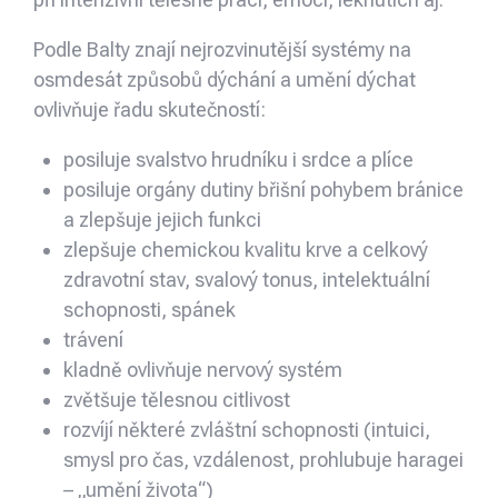
Podle Balty znají nejrozvinutější systémy na
osmdesát způsobů dýchání a umění dýchat
ovlivňuje řadu skutečností:
posiluje svalstvo hrudníku i srdce a plíce
posiluje orgány dutiny břišní pohybem bránice
a zlepšuje jejich funkci
zlepšuje chemickou kvalitu krve a celkový
zdravotní stav, svalový tonus, intelektuální
schopnosti, spánek
trávení
kladně ovlivňuje nervový systém
zvětšuje tělesnou citlivost
rozvíjí některé zvláštní schopnosti (intuici,
smysl pro čas, vzdálenost, prohlubuje haragei
– „umění života“)