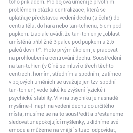
toho příkladem. Pro bojová umění je prvotním
problémem otázka centralizace, která se
uplatňuje představou vedení dechu (a čchi!) do
centra těla, do hara nebo tan-tchienu, 5 cm pod
pupkem. Liao ale uvádí, že tan-tchien je „oblast
umístěná přibližně 3 palce pod pupkem a 2,5
palců dovnitř“. Proto prvým úkolem je pracovat
na prohloubení a centrování dechu. Soustředění
na tan-tchien (v Číně se mluví o třech těchto
centrech: horním, středním a spodním, zatímco
v bojových uměních se uvažuje jen tzv. spodní
tan-tchien) vede také ke zvýšení fyzické i
psychické stability. Vliv na psychiku je nasnadě:
myslíme-li např. na vedení dechu do určitého
místa, musíme se na to soustředit a přestaneme
sledovat znepokojující myšlenky, uklidníme své
emoce a můžeme na vnější situaci odpovídat,