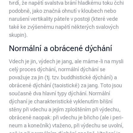
tvrdí, že napětí svalstva brání hladkému toku čchi
podobně, jako značná ohnutí v kloubech nebo
narušení vertikality páteře v postoji (které vede
také ke zvýšenému napětí některých svalových
skupin).
Normální a obrácené dýchání
Vdech je jin, výdech je jang, ale máme-li na mysli
celý proces dýchání, normální dýchání se
považuje za jin (tj. tzv. buddhistické dýchání) a
obrácené dýchání (taoistické) za jang. Toto jsou
současně dva hlavní typy dýchání. Normální
dýchaní je charakteristické vyklenutím břišní
stěny při vdechu a jejím zploštěním při výdechu,
obrácené naopak: při vdechu je břicho (ale i peri­
neum a konečník) vtaženo, při výdechu se uvolní,