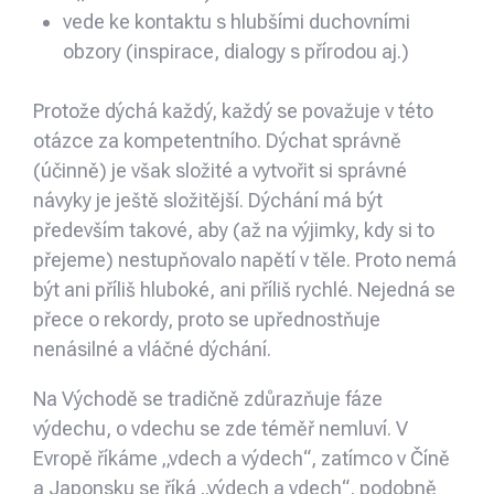
vede ke kontaktu s hlubšími duchovními
obzory (inspirace, dialogy s přírodou aj.)
Protože dýchá každý, každý se považuje v této
otázce za kompetentního. Dýchat správně
(účinně) je však složité a vytvořit si správné
návyky je ještě složitější. Dýchání má být
především takové, aby (až na výjimky, kdy si to
přejeme) nestupňovalo napětí v těle. Proto nemá
být ani příliš hluboké, ani příliš rychlé. Nejedná se
přece o rekordy, proto se upřednostňuje
nenásilné a vláčné dýchání.
Na Východě se tradičně zdůrazňuje fáze
výdechu, o vdechu se zde téměř nemluví. V
Evropě říkáme „vdech a výdech“, zatímco v Číně
a Japonsku se říká „výdech a vdech“, podobně