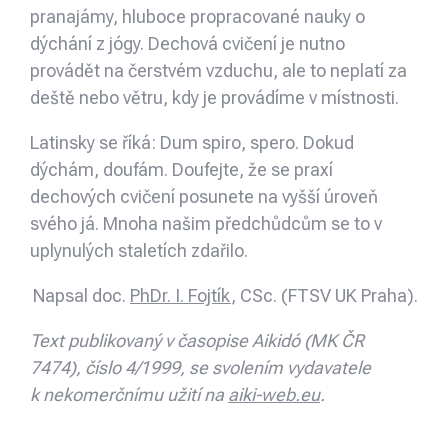
pranajámy, hluboce propracované nauky o
dýchání z jógy. Dechová cvičení je nutno
provádět na čerstvém vzduchu, ale to neplatí za
deště nebo větru, kdy je provádíme v místnosti.
Latinsky se říká: Dum spiro, spero. Dokud
dýchám, doufám. Doufejte, že se praxí
dechových cvičení posunete na vyšší úroveň
svého já. Mnoha našim předchůdcům se to v
uplynulých staletích zdařilo.
Napsal doc.
PhDr. I. Fojtík
, CSc. (FTSV UK Praha).
Text publikovaný v časopise Aikidó (MK ČR
7474), číslo 4/1999, se svolením vydavatele
k nekomerčnímu užití na
aiki-web.eu
.