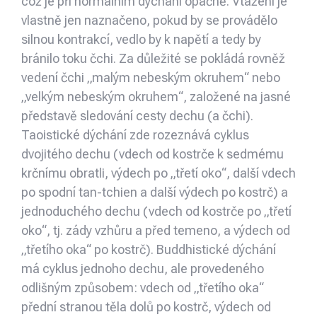
což je při normálním dýchání opačně. Vtažení je
vlastně jen naznačeno, pokud by se provádělo
silnou kontrakcí, vedlo by k napětí a tedy by
bránilo toku čchi. Za důležité se pokládá rovněž
vedení čchi „malým nebeským okruhem“ nebo
„velkým nebeským okruhem“, založené na jasné
představě sledování cesty dechu (a čchi).
Taoistické dýchání zde rozeznává cyklus
dvojitého dechu (vdech od kostrče k sedmému
krčnímu obratli, výdech po „třetí oko“, další vdech
po spodní tan-tchien a další výdech po kostrč) a
jednoduchého dechu (vdech od kostrče po „třetí
oko“, tj. zády vzhůru a před temeno, a výdech od
„třetího oka“ po kostrč). Buddhistické dýchání
má cyklus jednoho dechu, ale provedeného
odlišným způsobem: vdech od „třetího oka“
přední stranou těla dolů po kostrč, výdech od