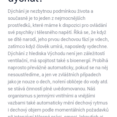
Dýchání je nezbytnou podmínkou života a
současně je to jeden z nejmocnějších
prostředků, které máme k dispozici pro ovládání
své psychiky i tělesného napětí. Říká se, že když
se dítě narodí, jeho prvou dechovou fází je vdech,
zatímco když člověk umírá, naposledy vydechne.
Dýchání z hlediska Východu není jen záležitostí
ventilační, má spojitost také s bioenergií. Probíhá
naprosto převážně automaticky, pokud se na něj
nesoustředíme, a jen ve zvláštních případech
jako je nouze o dech, noření obličeje do vody atd.
se stává činností plně uvědomovanou. Náš
organismus s jemnými vnitřními a vnějšími
vazbami také automaticky mění dechový rytmus
i dechový objem podle momentálních požadavků
při intenzívní tělesné práci, emoci, leknutích aj.