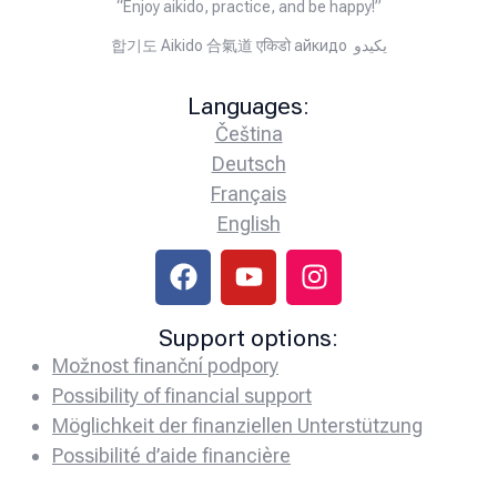
“Enjoy aikido, practice, and be happy!”
합기도 Aikido 合氣道 एकिडो айкидо يكيدو
Languages:
Čeština
Deutsch
Français
English
Support options:
Možnost finanční podpory
Possibility of financial support
Möglichkeit der finanziellen Unterstützung
Possibilité d’aide financière