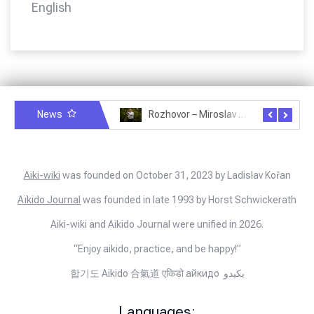
English
News
Rozhovor – Miroslav Šmíd – 22.3.2025
Rozhovor – Joël Roche – 12.4.2025 – Praha, Karlín
Aiki-wiki
was founded on October 31, 2023 by Ladislav Kořan
Aïkido Journal
was founded in late 1993 by Horst Schwickerath
Aiki-wiki and Aikido Journal were unified in 2026.
“Enjoy aikido, practice, and be happy!”
합기도 Aikido 合氣道 एकिडो айкидо يكيدو
Languages: