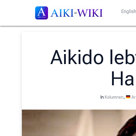
Englis
Aikido leb
Ha
In
Kolumnen
,
Ar