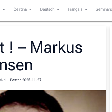
h
Čeština
Deutsch
Français
Seminar
t ! – Markus
nsen
tikel
Posted
2025-11-27